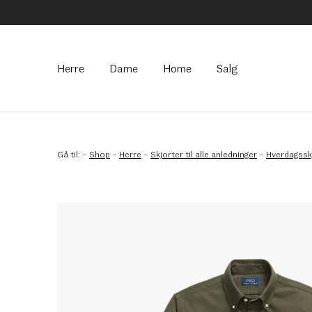
Hovedmeny
Herre
Dame
Home
Salg
Gå til:
–
Shop
–
Herre
–
Skjorter til alle anledninger
–
Hverdagssk