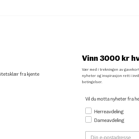
Vinn 3000 kr h
Vær med i trekningen av gavekort
litetsklær fra kjente
nyheter og inspirasjon rett i i
betingelser
.
Vil du motta nyheter fra h
Herreavdeling
Dameavdeling