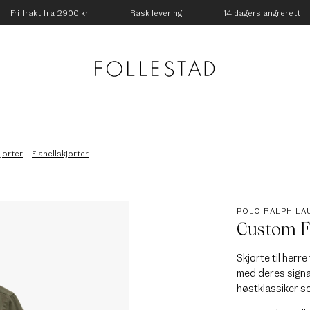
Fri frakt fra 2900 kr
Rask levering
14 dagers angrerett
jorter
–
Flanellskjorter
POLO RALPH LA
Custom Fi
Skjorte til herr
med deres signa
høstklassiker so