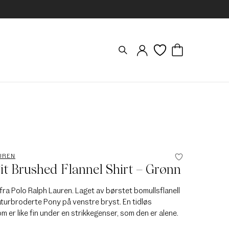
UREN
t Brushed Flannel Shirt – Grønn
e fra Polo Ralph Lauren. Laget av børstet bomullsflanell
turbroderte Pony på venstre bryst. En tidløs
m er like fin under en strikkegenser, som den er alene.