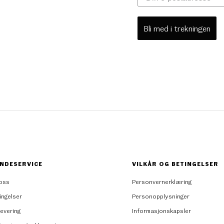
Bli med i trekningen
NDESERVICE
VILKÅR OG BETINGELSER
oss
Personvernerklæring
ingelser
Personopplysninger
levering
Informasjonskapsler