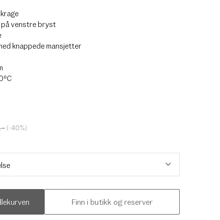
-krage
 på venstre bryst
e
med knappede mansjetter
m
30ºC
,–
(-40%)
dlekurven
Finn i butikk og reserver