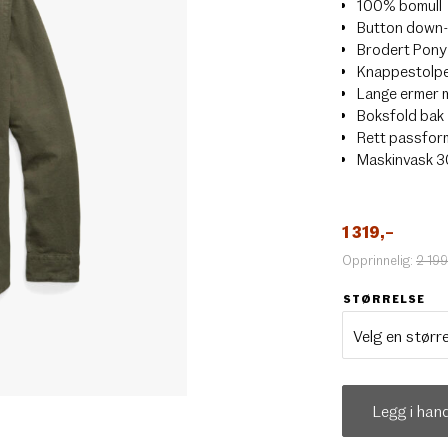
100% bomull
Button down
Brodert Pony
Knappestolp
Lange ermer 
Boksfold bak
Rett passfor
Maskinvask 
1 319
,–
Opprinnelig:
2 199
STØRRELSE
Legg i han