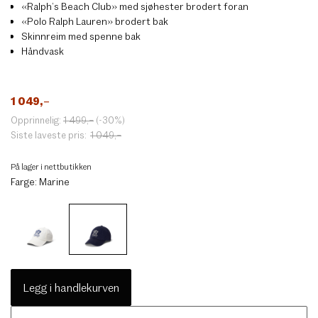
«Ralph’s Beach Club» med sjøhester brodert foran
«Polo Ralph Lauren» brodert bak
Skinnreim med spenne bak
Håndvask
1 049
,–
Opprinnelig:
1 499
,–
(-30%)
Siste laveste pris:
1 049
,–
På lager i nettbutikken
Farge:
Marine
Legg i handlekurven