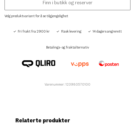
Finn i butikk og reserver
Velg produktvariant for å se tilgjengelighet
Fri frakt fra 2900 kr
Rask levering
14 dagers angrerett
Betalings- og fraktalternativ
Varenummer: 123980570100
Relaterte produkter