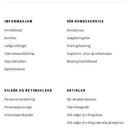
INFORMASJON
VÅR KUNDESERVICE
Om Follestad
Kontakt oss
Butikker
Salgsbetingelser
Ledige stillinger
Frakt og levering
Størrelsesanbefaling
Angrerett, retur og reklamasjon
Skjorteklubben
Betaling hos Follestad
Åpenhetsloven
VILKÅR OG BETINGELSER
ARTIKLER
Personvernerklæring
Vår skreddertjeneste
Personopplysninger
Størrelsesguide
Informasjonskapsler
Slik velger du riktig dress
Slik velger du riktig størrelse på skjorten