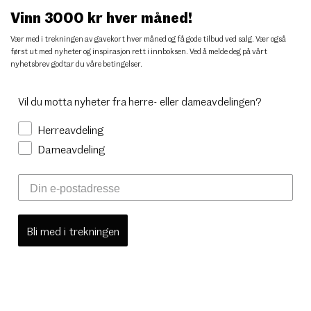
Vinn 3000 kr hver måned!
Vær med i trekningen av gavekort hver måned og få gode tilbud ved salg. Vær også
først ut med nyheter og inspirasjon rett i innboksen. Ved å melde deg på vårt
nyhetsbrev godtar du
våre betingelser
.
Vil du motta nyheter fra herre- eller dameavdelingen?
Herreavdeling
Dameavdeling
Bli med i trekningen