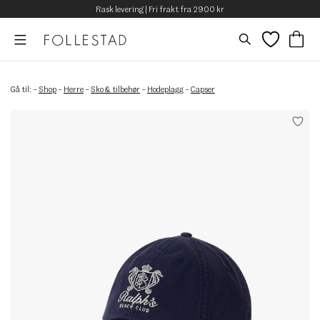
Rask levering | Fri frakt fra 2900 kr
Gå til:
–
Shop
–
Herre
–
Sko & tilbehør
–
Hodeplagg
–
Capser