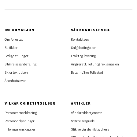
INFORMASJON
VÅR KUNDESERVICE
Om Follestad
Kontakt oss
Butikker
Salgsbetingelser
Ledige stillinger
Frakt og levering
Størrelsesanbefaling
Angrerett, retur og reklamasjon
Skjorteklubben
Betaling hos Follestad
Åpenhetsloven
VILKÅR OG BETINGELSER
ARTIKLER
Personvernerklæring
Vår skreddertjeneste
Personopplysninger
Størrelsesguide
Informasjonskapsler
Slik velger du riktig dress