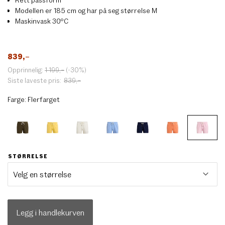
Modellen er 185 cm og har på seg størrelse M
Maskinvask 30ºC
839
,–
Opprinnelig:
1 199
,–
(-30%)
Siste laveste pris:
839
,–
Farge:
Flerfarget
STØRRELSE
Legg i handlekurven