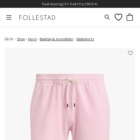
Rask levering | Fri frakt fra 2900 kr
Gå til:
–
Shop
–
Herre
–
Badetøy & strandklær
–
Badeshorts