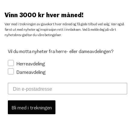
Vinn 3000 kr hver måned!
Vær med i trekningen av gavekort hver måned og få gode tilbud ved salg. Vær også
først ut med nyheter og inspirasjon rett i innboksen. Ved å melde deg på vårt
nyhetsbrev godtar du
våre betingelser
.
Vil du motta nyheter fra herre- eller dameavdelingen?
Herreavdeling
Dameavdeling
Bli med i trekningen