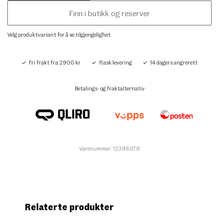
Finn i butikk og reserver
Velg produktvariant for å se tilgjengelighet
Fri frakt fra 2900 kr
Rask levering
14 dagers angrerett
Betalings- og fraktalternativ
Varenummer: 12398079
Relaterte produkter