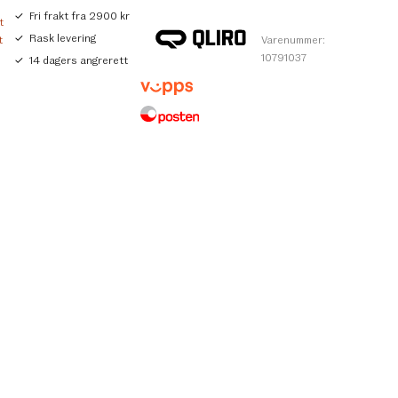
Fri frakt fra 2900 kr
t
Rask levering
t
Varenummer:
10791037
14 dagers angrerett