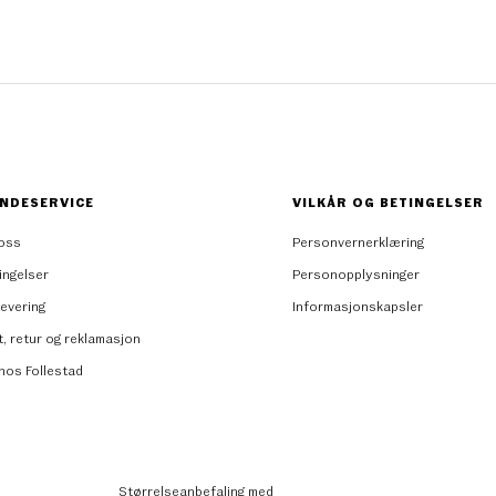
NDESERVICE
VILKÅR OG BETINGELSER
oss
Personvernerklæring
ingelser
Personopplysninger
levering
Informasjonskapsler
t, retur og reklamasjon
 hos Follestad
Størrelseanbefaling med