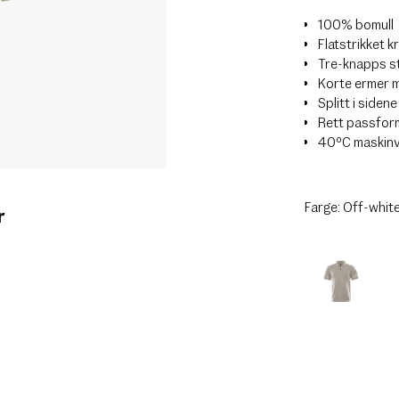
100% bomull
Flatstrikket k
Tre-knapps s
Korte ermer 
Splitt i sidene
Rett passfor
40ºC maskin
Farge:
Off-whit
r