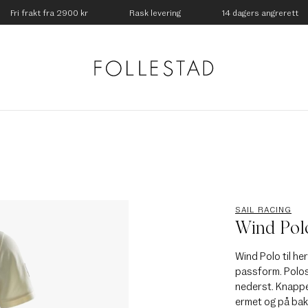
Fri frakt fra 2900 kr
Rask levering
14 dagers angrerett
SAIL RACING
Wind Polo
Wind Polo til he
passform. Polosk
nederst. Knappe
ermet og på bak