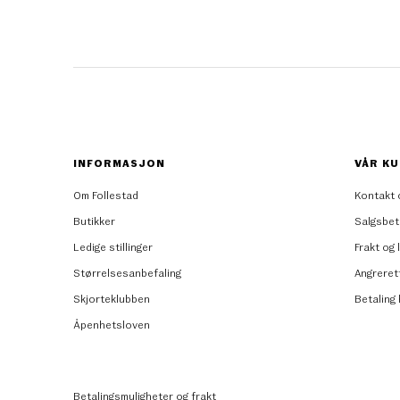
INFORMASJON
VÅR KU
Om Follestad
Kontakt 
Butikker
Salgsbet
Ledige stillinger
Frakt og 
Størrelsesanbefaling
Angreret
Skjorteklubben
Betaling
Åpenhetsloven
Betalingsmuligheter og frakt