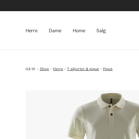
Hovedmeny
Herre
Dame
Home
Salg
Gå til:
–
Shop
–
Herre
–
T-skjorter & piqué
–
Piqué