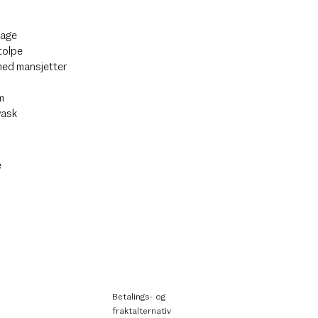
rage
tolpe
med mansjetter
m
vask
e
Betalings- og
fraktalternativ