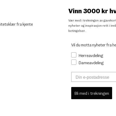
Vinn 3000 kr h
Vær med i trekningen av gavekort
litetsklær fra kjente
nyheter og inspirasjon rett i i
betingelser
.
Vil du motta nyheter fra h
Herreavdeling
Dameavdeling
Bli med i trekningen