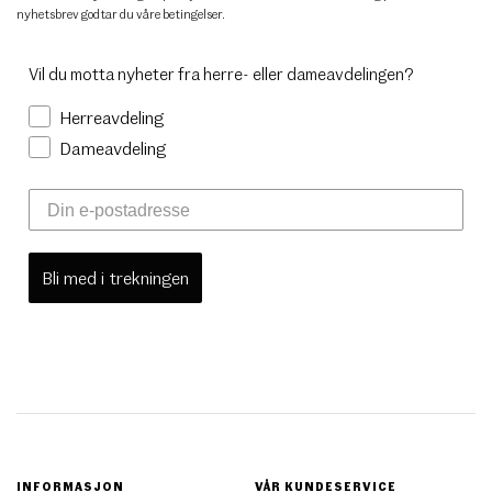
nyhetsbrev godtar du
våre betingelser
.
Vil du motta nyheter fra herre- eller dameavdelingen?
Herreavdeling
Dameavdeling
Bli med i trekningen
INFORMASJON
VÅR KUNDESERVICE