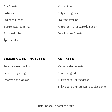
Om Follestad
Kontakt oss
Butikker
Salgsbetingelser
Ledige stillinger
Frakt og levering
Størrelsesanbefaling
Angrerett, retur og reklamasjon
Skjorteklubben
Betaling hos Follestad
Åpenhetsloven
VILKÅR OG BETINGELSER
ARTIKLER
Personvernerklæring
Vår skreddertjeneste
Personopplysninger
Størrelsesguide
Informasjonskapsler
Slik velger du riktig dress
Slik velger du riktig størrelse på skjorten
Betalingsmuligheter og frakt