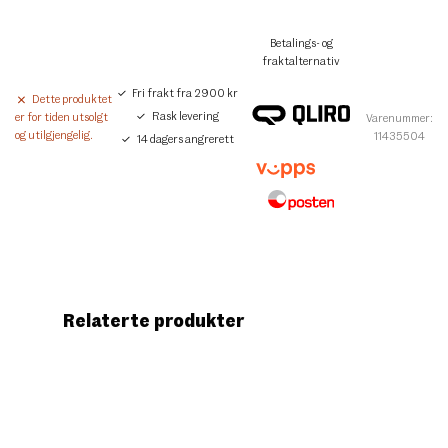
Betalings- og
fraktalternativ
Fri frakt fra 2900 kr
Dette produktet
Rask levering
er for tiden utsolgt
Varenummer:
og utilgjengelig.
11435504
14 dagers angrerett
Relaterte produkter