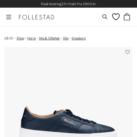
Rask levering | Fri frakt fra 2900 kr
Gå til:
–
Shop
–
Herre
–
Sko & tilbehør
–
Sko
–
Sneakers