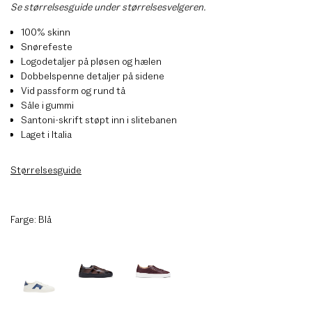
Se størrelsesguide under størrelsesvelgeren.
100% skinn
Snørefeste
Logodetaljer på pløsen og hælen
Dobbelspenne detaljer på sidene
Vid passform og rund tå
Såle i gummi
Santoni-skrift støpt inn i slitebanen
Laget i Italia
Størrelsesguide
Farge:
Blå