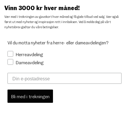
Vinn 3000 kr hver måned!
Vær med i trekningen av gavekort hver måned og få gode tilbud ved salg. Vær også
først ut med nyheter og inspirasjon rett i innboksen. Ved å melde deg på vårt
nyhetsbrev godtar du
våre betingelser
.
Vil du motta nyheter fra herre- eller dameavdelingen?
Herreavdeling
Dameavdeling
Bli med i trekningen