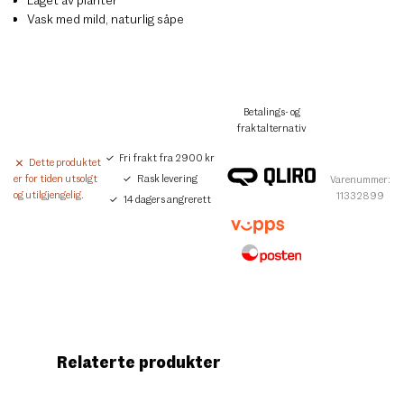
Vask med mild, naturlig såpe
Betalings- og
fraktalternativ
Fri frakt fra 2900 kr
Dette produktet
Rask levering
er for tiden utsolgt
Varenummer:
og utilgjengelig.
11332899
14 dagers angrerett
Relaterte produkter