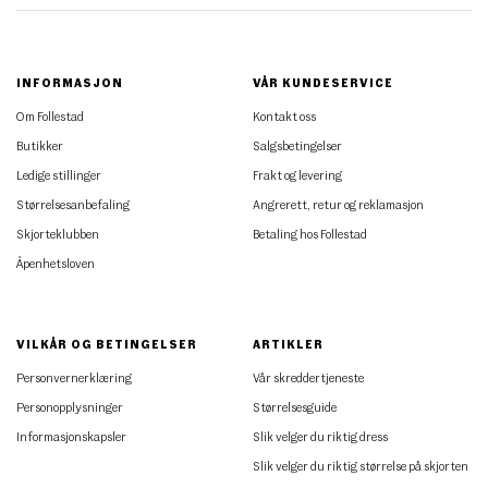
INFORMASJON
VÅR KUNDESERVICE
Om Follestad
Kontakt oss
Butikker
Salgsbetingelser
Ledige stillinger
Frakt og levering
Størrelsesanbefaling
Angrerett, retur og reklamasjon
Skjorteklubben
Betaling hos Follestad
Åpenhetsloven
VILKÅR OG BETINGELSER
ARTIKLER
Personvernerklæring
Vår skreddertjeneste
Personopplysninger
Størrelsesguide
Informasjonskapsler
Slik velger du riktig dress
Slik velger du riktig størrelse på skjorten