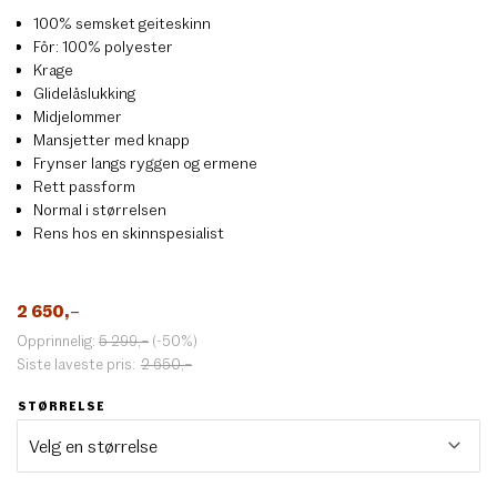
100% semsket geiteskinn
Fôr: 100% polyester
Krage
Glidelåslukking
Midjelommer
Mansjetter med knapp
Frynser langs ryggen og ermene
Rett passform
Normal i størrelsen
Rens hos en skinnspesialist
2 650
,–
Opprinnelig:
5 299
,–
(-50%)
Siste laveste pris:
2 650
,–
STØRRELSE