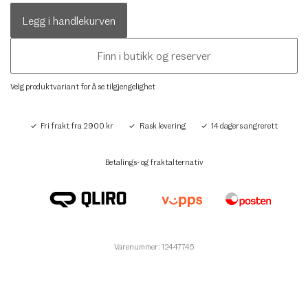
Legg i handlekurven
Finn i butikk og reserver
Velg produktvariant for å se tilgjengelighet
Fri frakt fra 2900 kr
Rask levering
14 dagers angrerett
Betalings- og fraktalternativ
Varenummer: 12447745