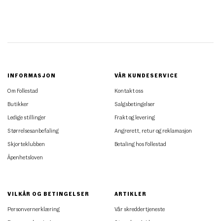
INFORMASJON
VÅR KUNDESERVICE
Om Follestad
Kontakt oss
Butikker
Salgsbetingelser
Ledige stillinger
Frakt og levering
Størrelsesanbefaling
Angrerett, retur og reklamasjon
Skjorteklubben
Betaling hos Follestad
Åpenhetsloven
VILKÅR OG BETINGELSER
ARTIKLER
Personvernerklæring
Vår skreddertjeneste