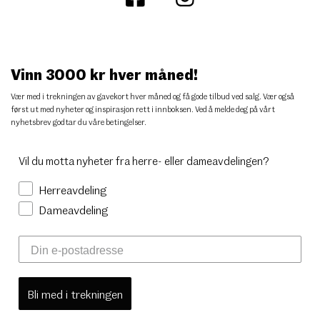
Vinn 3000 kr hver måned!
Vær med i trekningen av gavekort hver måned og få gode tilbud ved salg. Vær også
først ut med nyheter og inspirasjon rett i innboksen. Ved å melde deg på vårt
nyhetsbrev godtar du
våre betingelser
.
Vil du motta nyheter fra herre- eller dameavdelingen?
Herreavdeling
Dameavdeling
Bli med i trekningen