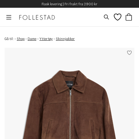
Rask levering | Fri frakt fra 2900 kr
Gå til:
–
Shop
–
Dame
–
Yttertøy
–
Skinnjakker