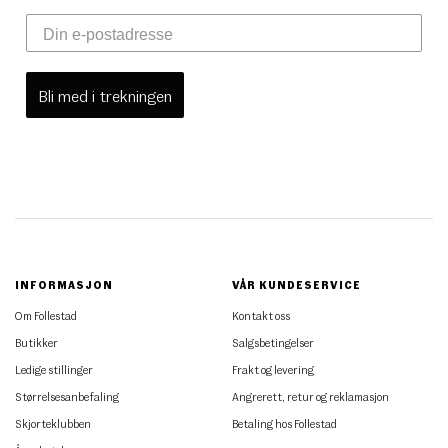
Bli med i trekningen
INFORMASJON
VÅR KUNDESERVICE
Om Follestad
Kontakt oss
Butikker
Salgsbetingelser
Ledige stillinger
Frakt og levering
Størrelsesanbefaling
Angrerett, retur og reklamasjon
Skjorteklubben
Betaling hos Follestad