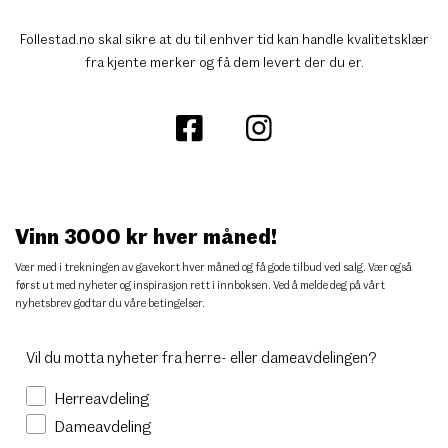
Follestad.no skal sikre at du til enhver tid kan handle kvalitetsklær
fra kjente merker og få dem levert der du er.
Vinn 3000 kr hver måned!
Vær med i trekningen av gavekort hver måned og få gode tilbud ved salg. Vær også
først ut med nyheter og inspirasjon rett i innboksen. Ved å melde deg på vårt
nyhetsbrev godtar du
våre betingelser
.
Vil du motta nyheter fra herre- eller dameavdelingen?
Herreavdeling
Dameavdeling