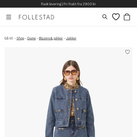
Rask levering | Fri frakt fra 2900 kr
Gå til:
–
Shop
–
Dame
–
Blazere & jakker
–
Jakker