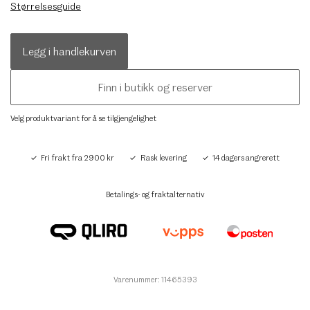
Størrelsesguide
Legg i handlekurven
Finn i butikk og reserver
Velg produktvariant for å se tilgjengelighet
Fri frakt fra 2900 kr
Rask levering
14 dagers angrerett
Betalings- og fraktalternativ
Varenummer: 11465393