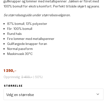
gullknapper og lommer med metallspenner. Jakken er fôret med
100% bomull for ekstra komfort. Perfekt til både skjørt og jeans.
Se størrelsesguide under størrelsesvelgeren.
87% bomull, 13% polyester
Fôr: 100% bomull
Rund hals
Fire lommer med metallspenner
Gullfargede knapper foran
Normal passform
Maskinvask 30°C
1 250
,–
Opprinnelig:
2 499
,–
(-50%)
STØRRELSE