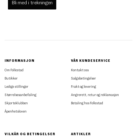
Bli med i trekningen
INFORMASJON
VÅR KUNDESERVICE
Om Follestad
Kontakt oss
Butikker
Salgsbetingelser
Ledige stillinger
Frakt og levering
Størrelsesanbefaling
Angrerett, retur og reklamasjon
Skjorteklubben
Betaling hos Follestad
Åpenhetsloven
VILKÅR OG BETINGELSER
ARTIKLER