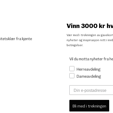
Vinn 3000 kr h
Vær med i trekningen av gavekort
litetsklær fra kjente
nyheter og inspirasjon rett i i
betingelser
.
Vil du motta nyheter fra h
Herreavdeling
Dameavdeling
Bli med i trekningen