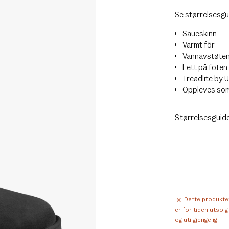
Se størrelsesgu
Saueskinn
Varmt fôr
Vannavstøten
Lett på foten
Treadlite by 
Oppleves som 
Størrelsesguid
Dette produkte
er for tiden utsolg
og utilgjengelig.