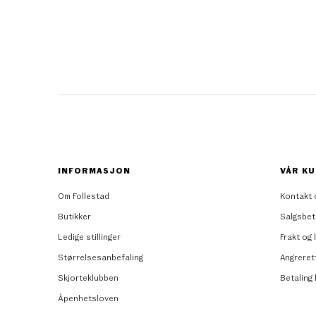
INFORMASJON
VÅR KU
Om Follestad
Kontakt 
Butikker
Salgsbet
Ledige stillinger
Frakt og 
Størrelsesanbefaling
Angreret
Skjorteklubben
Betaling
Åpenhetsloven