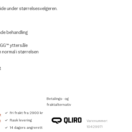
ide under størrelsesvelgeren.
de behandling
UGG™ yttersåle
normal i størrelsen
e
Betalings- og
fraktalternativ
Fri frakt fra 2900 kr
t
Rask levering
t
Varenummer:
10429971
14 dagers angrerett