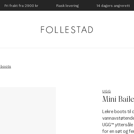
Fri frakt fra 2900 kr
Rask levering
14 dagers angrerett
g boots
UGG
Mini Bail
Lekre boots til
vannavstøtende 
UGG™ yttersåle 
for en søt og fe