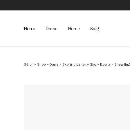
Hovedmeny
Herre
Dame
Home
Salg
Gå til:
–
Shop
–
Dame
–
Sko & tilbehør
–
Sko
–
Boots
–
Shearlin