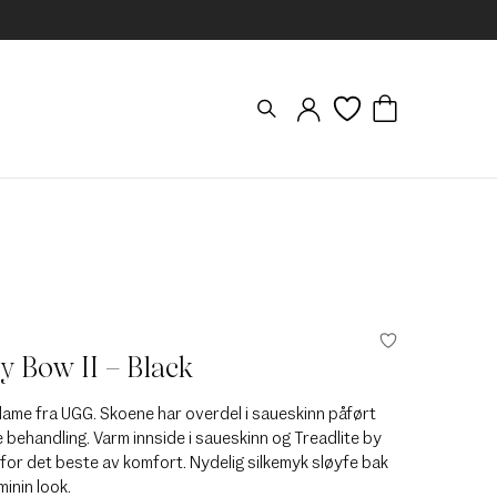
ey Bow II – Black
 dame fra UGG. Skoene har overdel i saueskinn påført
behandling. Varm innside i saueskinn og Treadlite by
for det beste av komfort. Nydelig silkemyk sløyfe bak
minin look.