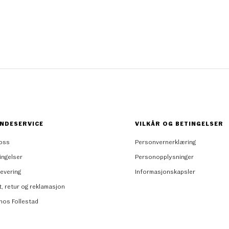
NDESERVICE
VILKÅR OG BETINGELSER
oss
Personvernerklæring
ingelser
Personopplysninger
levering
Informasjonskapsler
t, retur og reklamasjon
 hos Follestad