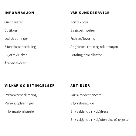
INFORMASJON
VÅR KUNDESERVICE
Om Follestad
Kontakt oss
Butikker
Salgsbetingelser
Ledige stillinger
Frakt og levering
Størrelsesanbefaling
Angrerett, retur og reklamasjon
Skjorteklubben
Betaling hos Follestad
Åpenhetsloven
VILKÅR OG BETINGELSER
ARTIKLER
Personvernerklæring
Vår skreddertjeneste
Personopplysninger
Størrelsesguide
Informasjonskapsler
Slik velger du riktig dress
Slik velger du riktig størrelse på skjorten