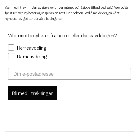
Vær med i trekningen av gavekort hver måned og få gode tilbud ved salg. Vær også
først ut med nyheter og inspirasjon rett i innboksen. Ved å melde deg på vårt
nyhetsbrev godtar du
våre betingelser
.
Vil du motta nyheter fra herre- eller dameavdelingen?
Herreavdeling
Dameavdeling
Bli med i trekningen