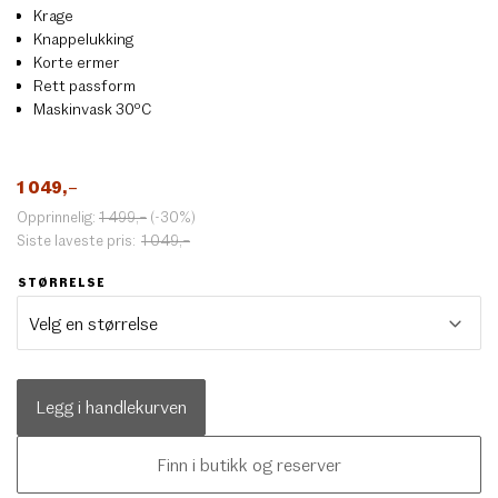
Krage
Knappelukking
Korte ermer
Rett passform
Maskinvask 30ºC
1 049
,–
Opprinnelig:
1 499
,–
(-30%)
Siste laveste pris:
1 049
,–
STØRRELSE
Legg i handlekurven
Finn i butikk og reserver