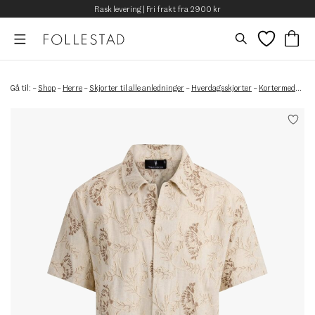
Rask levering | Fri frakt fra 2900 kr
Gå til:
–
Shop
–
Herre
–
Skjorter til alle anledninger
–
Hverdagsskjorter
–
Kortermede skjorter