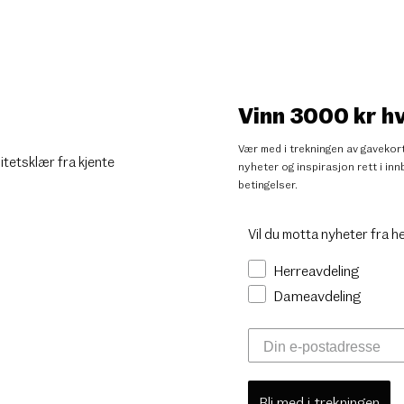
Vinn 3000 kr h
Vær med i trekningen av gavekort
litetsklær fra kjente
nyheter og inspirasjon rett i i
betingelser
.
Vil du motta nyheter fra h
Herreavdeling
Dameavdeling
Bli med i trekningen