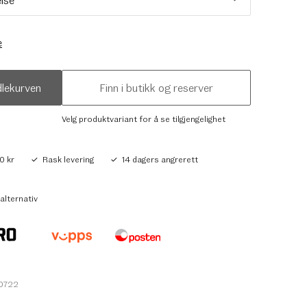
e
dlekurven
Finn i butikk og reserver
Velg produktvariant for å se tilgjengelighet
0 kr
Rask levering
14 dagers angrerett
alternativ
40722