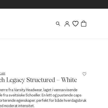
EAR
ch Legacy Structured – White
 herre fra Varsity Headwear, laget i vannavvisende
e fra sveitsiske Schoeller. En lett og pustende caps
orterende egenskaper, perfekt for både hverdagsbruk
ed moderat intensitet.