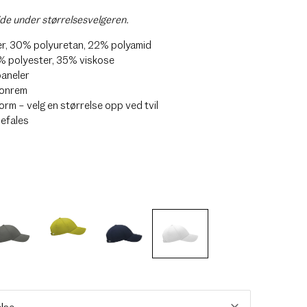
ide under størrelsesvelgeren.
r, 30% polyuretan, 22% polyamid
% polyester, 35% viskose
paneler
lonrem
rm – velg en størrelse opp ved tvil
efales