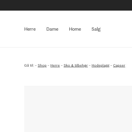
Hovedmeny
Herre
Dame
Home
Salg
Gå til:
–
Shop
–
Herre
–
Sko & tilbehør
–
Hodeplagg
–
Capser