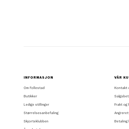
INFORMASJON
VÅR KU
Om Follestad
Kontakt 
Butikker
Salgsbet
Ledige stillinger
Frakt og 
Størrelsesanbefaling
Angreret
Skjorteklubben
Betaling