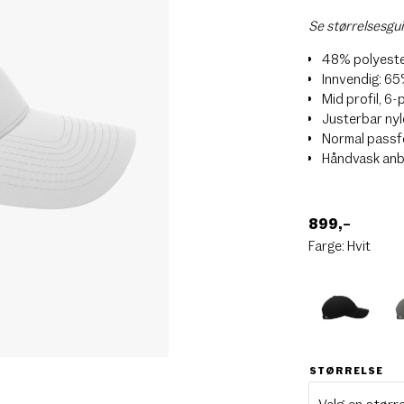
Se størrelsesgu
48% polyeste
Innvendig: 65
Mid profil, 6-
Justerbar ny
Normal passfo
Håndvask anb
899
,–
Farge:
Hvit
STØRRELSE