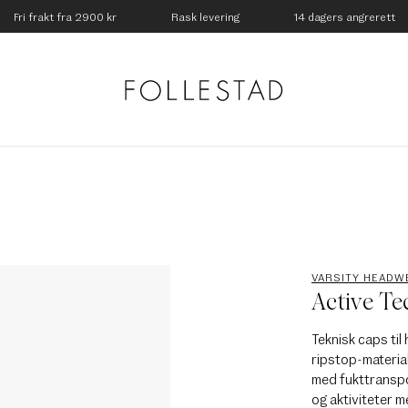
Fri frakt fra 2900 kr
Rask levering
14 dagers angrerett
VARSITY HEADW
Active Te
Teknisk caps til
ripstop-material
med fukttransp
og aktiviteter m