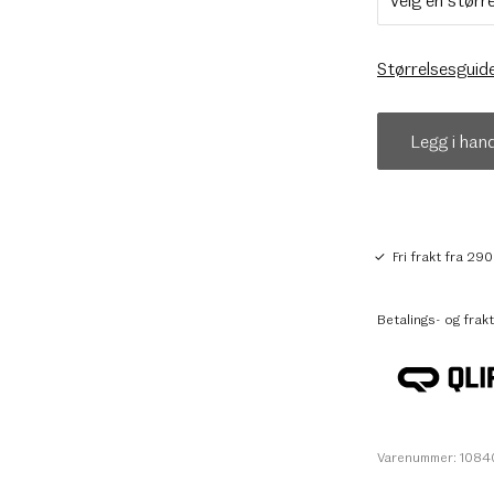
Størrelsesguid
Legg i han
Fri frakt fra 290
Betalings- og frakt
Varenummer: 108