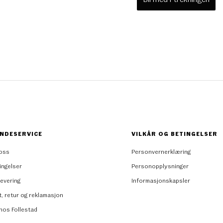
NDESERVICE
VILKÅR OG BETINGELSER
oss
Personvernerklæring
ingelser
Personopplysninger
levering
Informasjonskapsler
t, retur og reklamasjon
 hos Follestad