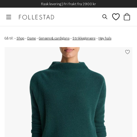
Rask levering | Fri frakt fra 2900 kr
Gå til:
–
Shop
–
Dame
–
Gensere & cardigans
–
Strikkegensere
–
Høy hals