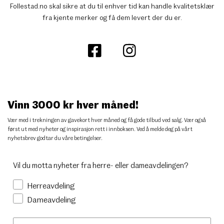
Follestad.no skal sikre at du til enhver tid kan handle kvalitetsklær
fra kjente merker og få dem levert der du er.
Vinn 3000 kr hver måned!
Vær med i trekningen av gavekort hver måned og få gode tilbud ved salg. Vær også
først ut med nyheter og inspirasjon rett i innboksen. Ved å melde deg på vårt
nyhetsbrev godtar du
våre betingelser
.
Vil du motta nyheter fra herre- eller dameavdelingen?
Herreavdeling
Dameavdeling