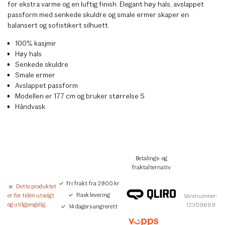
for ekstra varme og en luftig finish. Elegant høy hals, avslappet
passform med senkede skuldre og smale ermer skaper en
balansert og sofistikert silhuett.
100% kasjmir
Høy hals
Senkede skuldre
Smale ermer
Avslappet passform
Modellen er 177 cm og bruker størrelse S
Håndvask
Betalings- og
fraktalternativ
Fri frakt fra 2900 kr
Dette produktet
Rask levering
er for tiden utsolgt
Varenummer:
og utilgjengelig.
12309689
14 dagers angrerett