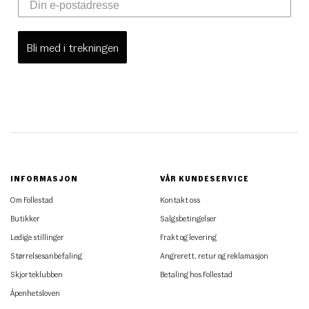
Bli med i trekningen
INFORMASJON
VÅR KUNDESERVICE
Om Follestad
Kontakt oss
Butikker
Salgsbetingelser
Ledige stillinger
Frakt og levering
Størrelsesanbefaling
Angrerett, retur og reklamasjon
Skjorteklubben
Betaling hos Follestad
Åpenhetsloven