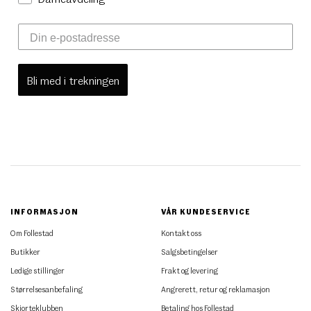
Bli med i trekningen
INFORMASJON
VÅR KUNDESERVICE
Om Follestad
Kontakt oss
Butikker
Salgsbetingelser
Ledige stillinger
Frakt og levering
Størrelsesanbefaling
Angrerett, retur og reklamasjon
Skjorteklubben
Betaling hos Follestad