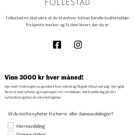
Follestad.no skal sikre at du til enhver tid kan handle kvalitetsklær
fra kjente merker og få dem levert der du er.
Vinn 3000 kr hver måned!
Vær med i trekningen av gavekort hver måned og få gode tilbud ved salg. Vær også
først ut med nyheter og inspirasjon rett i innboksen. Ved å melde deg på vårt
nyhetsbrev godtar du
våre betingelser
.
Vil du motta nyheter fra herre- eller dameavdelingen?
Herreavdeling
Dameavdeling