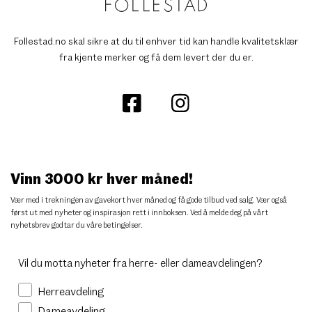
Follestad.no skal sikre at du til enhver tid kan handle kvalitetsklær
fra kjente merker og få dem levert der du er.
Vinn 3000 kr hver måned!
Vær med i trekningen av gavekort hver måned og få gode tilbud ved salg. Vær også
først ut med nyheter og inspirasjon rett i innboksen. Ved å melde deg på vårt
nyhetsbrev godtar du
våre betingelser
.
Vil du motta nyheter fra herre- eller dameavdelingen?
Herreavdeling
Dameavdeling