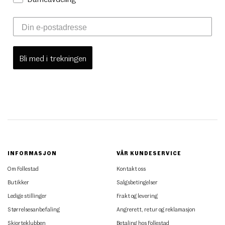
Bli med i trekningen
INFORMASJON
VÅR KUNDESERVICE
Om Follestad
Kontakt oss
Butikker
Salgsbetingelser
Ledige stillinger
Frakt og levering
Størrelsesanbefaling
Angrerett, retur og reklamasjon
Skjorteklubben
Betaling hos Follestad