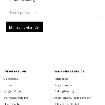
Bli med i trekningen
INFORMASJON
VÅR KUNDESERVICE
Om Follestad
Kontakt oss
Butikker
Salgsbetingelser
Ledige stillinger
Frakt og levering
Størrelsesanbefaling
Angrerett, retur og reklamasjon
Skjorteklubben
Betaling hos Follestad