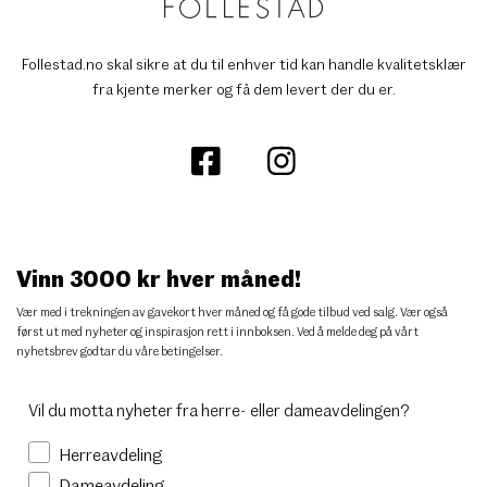
Follestad.no skal sikre at du til enhver tid kan handle kvalitetsklær
fra kjente merker og få dem levert der du er.
Vinn 3000 kr hver måned!
Vær med i trekningen av gavekort hver måned og få gode tilbud ved salg. Vær også
først ut med nyheter og inspirasjon rett i innboksen. Ved å melde deg på vårt
nyhetsbrev godtar du
våre betingelser
.
Vil du motta nyheter fra herre- eller dameavdelingen?
Herreavdeling
Dameavdeling