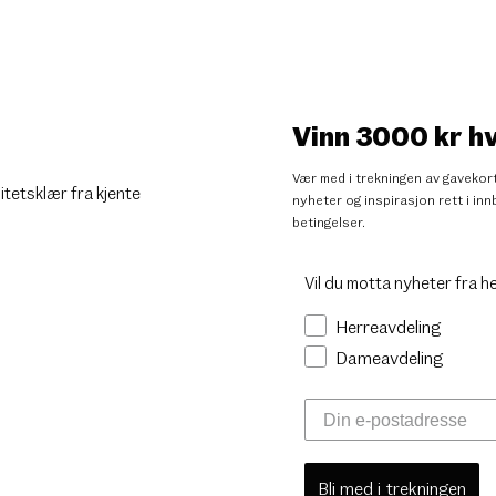
Vinn 3000 kr h
Vær med i trekningen av gavekort
litetsklær fra kjente
nyheter og inspirasjon rett i i
betingelser
.
Vil du motta nyheter fra h
Herreavdeling
Dameavdeling
Bli med i trekningen