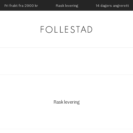
Fri frakt fra 2900 kr
Rask levering
14 dagers angrerett
Rask levering