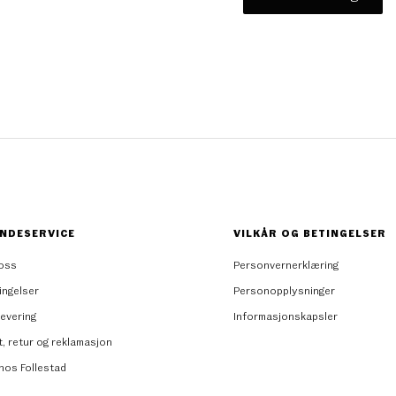
NDESERVICE
VILKÅR OG BETINGELSER
oss
Personvernerklæring
ingelser
Personopplysninger
levering
Informasjonskapsler
t, retur og reklamasjon
 hos Follestad