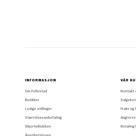
INFORMASJON
VÅR KU
Om Follestad
Kontakt 
Butikker
Salgsbet
Ledige stillinger
Frakt og 
Størrelsesanbefaling
Angreret
Skjorteklubben
Betaling
Åpenhetsloven