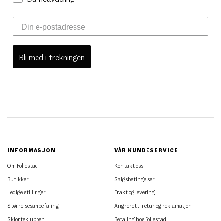
Bli med i trekningen
INFORMASJON
VÅR KUNDESERVICE
Om Follestad
Kontakt oss
Butikker
Salgsbetingelser
Ledige stillinger
Frakt og levering
Størrelsesanbefaling
Angrerett, retur og reklamasjon
Skjorteklubben
Betaling hos Follestad