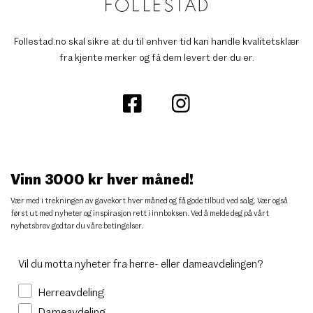
Follestad.no skal sikre at du til enhver tid kan handle kvalitetsklær
fra kjente merker og få dem levert der du er.
Vinn 3000 kr hver måned!
Vær med i trekningen av gavekort hver måned og få gode tilbud ved salg. Vær også
først ut med nyheter og inspirasjon rett i innboksen. Ved å melde deg på vårt
nyhetsbrev godtar du
våre betingelser
.
Vil du motta nyheter fra herre- eller dameavdelingen?
Herreavdeling
Dameavdeling