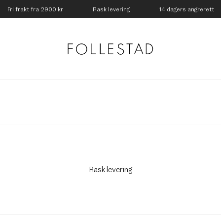
Fri frakt fra 2900 kr
Rask levering
14 dagers angrerett
Rask levering