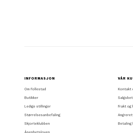
INFORMASJON
VÅR KU
Om Follestad
Kontakt 
Butikker
Salgsbet
Ledige stillinger
Frakt og 
Størrelsesanbefaling
Angreret
Skjorteklubben
Betaling
Åpenhetsloven