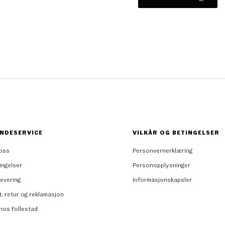
NDESERVICE
VILKÅR OG BETINGELSER
oss
Personvernerklæring
ingelser
Personopplysninger
levering
Informasjonskapsler
t, retur og reklamasjon
 hos Follestad