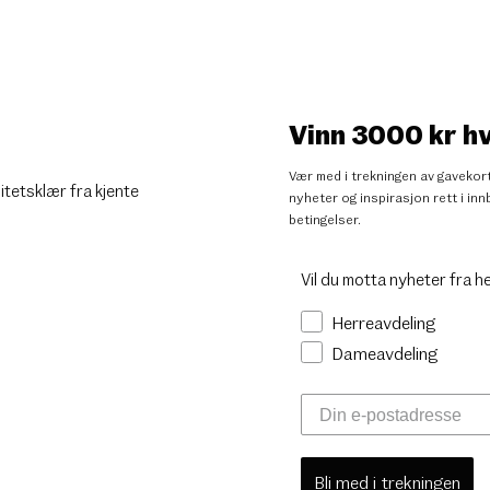
Vinn 3000 kr h
Vær med i trekningen av gavekort
litetsklær fra kjente
nyheter og inspirasjon rett i i
betingelser
.
Vil du motta nyheter fra h
Herreavdeling
Dameavdeling
Bli med i trekningen