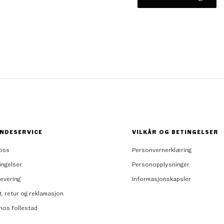
NDESERVICE
VILKÅR OG BETINGELSER
oss
Personvernerklæring
ingelser
Personopplysninger
levering
Informasjonskapsler
t, retur og reklamasjon
 hos Follestad