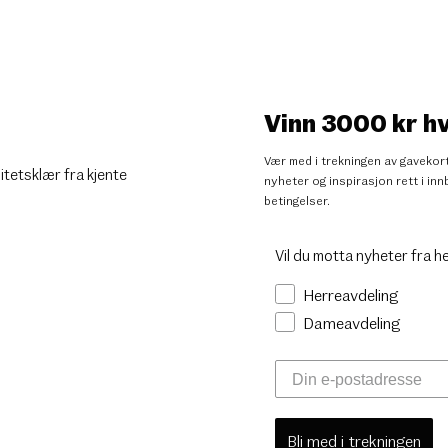
Vinn 3000 kr h
Vær med i trekningen av gavekort
litetsklær fra kjente
nyheter og inspirasjon rett i i
betingelser
.
Vil du motta nyheter fra h
Herreavdeling
Dameavdeling
Bli med i trekningen