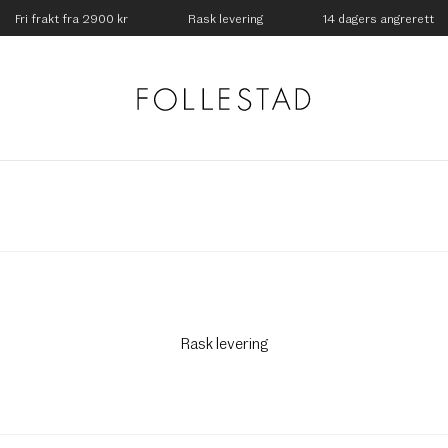
Fri frakt fra 2900 kr
Rask levering
14 dagers angrerett
Rask levering