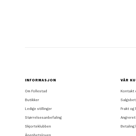
INFORMASJON
VÅR KU
Om Follestad
Kontakt 
Butikker
Salgsbet
Ledige stillinger
Frakt og 
Størrelsesanbefaling
Angreret
Skjorteklubben
Betaling
Åpenhetsloven