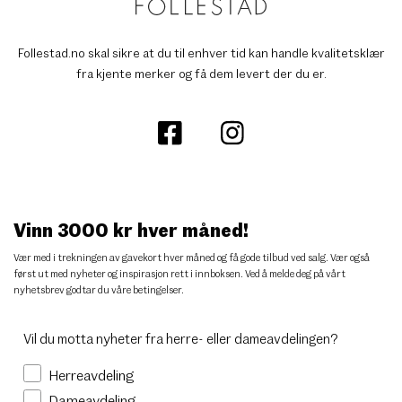
Follestad.no skal sikre at du til enhver tid kan handle kvalitetsklær
fra kjente merker og få dem levert der du er.
Vinn 3000 kr hver måned!
Vær med i trekningen av gavekort hver måned og få gode tilbud ved salg. Vær også
først ut med nyheter og inspirasjon rett i innboksen. Ved å melde deg på vårt
nyhetsbrev godtar du
våre betingelser
.
Vil du motta nyheter fra herre- eller dameavdelingen?
Herreavdeling
Dameavdeling