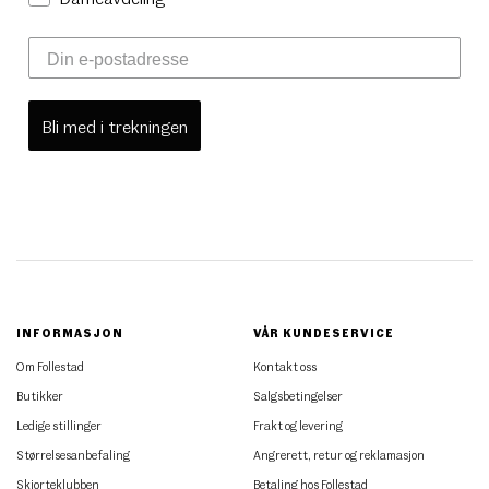
Bli med i trekningen
INFORMASJON
VÅR KUNDESERVICE
Om Follestad
Kontakt oss
Butikker
Salgsbetingelser
Ledige stillinger
Frakt og levering
Størrelsesanbefaling
Angrerett, retur og reklamasjon
Skjorteklubben
Betaling hos Follestad