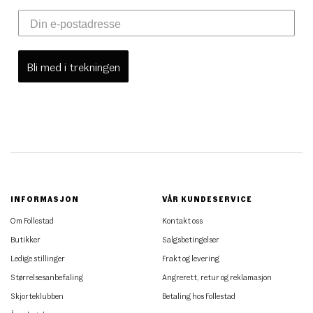
Bli med i trekningen
INFORMASJON
VÅR KUNDESERVICE
Om Follestad
Kontakt oss
Butikker
Salgsbetingelser
Ledige stillinger
Frakt og levering
Størrelsesanbefaling
Angrerett, retur og reklamasjon
Skjorteklubben
Betaling hos Follestad