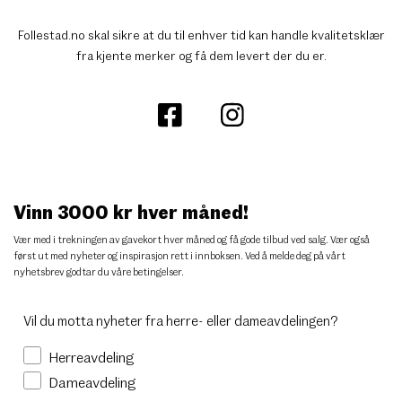
Follestad.no skal sikre at du til enhver tid kan handle kvalitetsklær
fra kjente merker og få dem levert der du er.
Vinn 3000 kr hver måned!
Vær med i trekningen av gavekort hver måned og få gode tilbud ved salg. Vær også
først ut med nyheter og inspirasjon rett i innboksen. Ved å melde deg på vårt
nyhetsbrev godtar du
våre betingelser
.
Vil du motta nyheter fra herre- eller dameavdelingen?
Herreavdeling
Dameavdeling