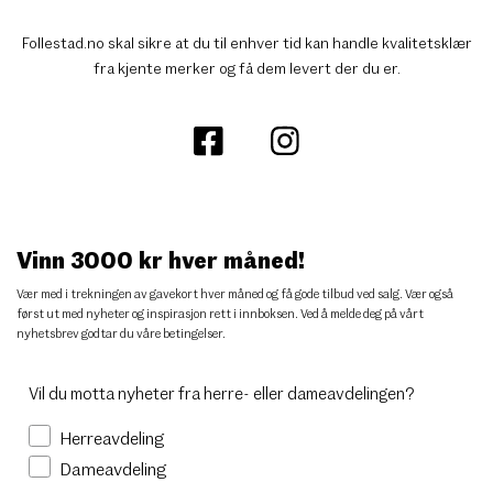
Follestad.no skal sikre at du til enhver tid kan handle kvalitetsklær
fra kjente merker og få dem levert der du er.
Vinn 3000 kr hver måned!
Vær med i trekningen av gavekort hver måned og få gode tilbud ved salg. Vær også
først ut med nyheter og inspirasjon rett i innboksen. Ved å melde deg på vårt
nyhetsbrev godtar du
våre betingelser
.
Vil du motta nyheter fra herre- eller dameavdelingen?
Herreavdeling
Dameavdeling