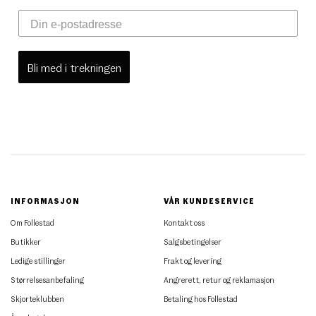
Bli med i trekningen
INFORMASJON
VÅR KUNDESERVICE
Om Follestad
Kontakt oss
Butikker
Salgsbetingelser
Ledige stillinger
Frakt og levering
Størrelsesanbefaling
Angrerett, retur og reklamasjon
Skjorteklubben
Betaling hos Follestad