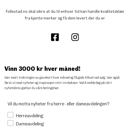
Follestad.no skal sikre at du til enhver tid kan handle kvalitetsklær
fra kjente merker og få dem levert der du er.
Vinn 3000 kr hver måned!
Vær med i trekningen av gavekort hver måned og få gode tilbud ved salg. Vær også
først ut med nyheter og inspirasjon rett i innboksen. Ved å melde deg på vårt
nyhetsbrev godtar du
våre betingelser
.
Vil du motta nyheter fra herre- eller dameavdelingen?
Herreavdeling
Dameavdeling