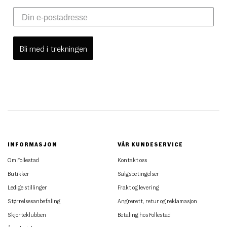
Bli med i trekningen
INFORMASJON
VÅR KUNDESERVICE
Om Follestad
Kontakt oss
Butikker
Salgsbetingelser
Ledige stillinger
Frakt og levering
Størrelsesanbefaling
Angrerett, retur og reklamasjon
Skjorteklubben
Betaling hos Follestad