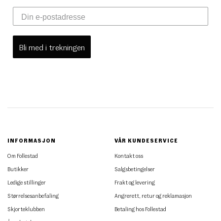
Bli med i trekningen
INFORMASJON
VÅR KUNDESERVICE
Om Follestad
Kontakt oss
Butikker
Salgsbetingelser
Ledige stillinger
Frakt og levering
Størrelsesanbefaling
Angrerett, retur og reklamasjon
Skjorteklubben
Betaling hos Follestad