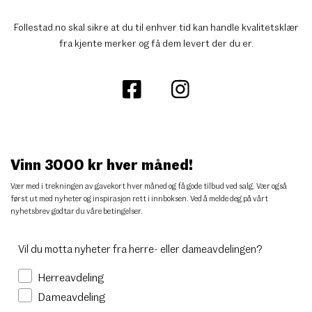
Follestad.no skal sikre at du til enhver tid kan handle kvalitetsklær
fra kjente merker og få dem levert der du er.
Vinn 3000 kr hver måned!
Vær med i trekningen av gavekort hver måned og få gode tilbud ved salg. Vær også
først ut med nyheter og inspirasjon rett i innboksen. Ved å melde deg på vårt
nyhetsbrev godtar du
våre betingelser
.
Vil du motta nyheter fra herre- eller dameavdelingen?
Herreavdeling
Dameavdeling