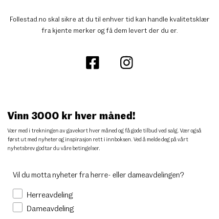
Follestad.no skal sikre at du til enhver tid kan handle kvalitetsklær
fra kjente merker og få dem levert der du er.
Vinn 3000 kr hver måned!
Vær med i trekningen av gavekort hver måned og få gode tilbud ved salg. Vær også
først ut med nyheter og inspirasjon rett i innboksen. Ved å melde deg på vårt
nyhetsbrev godtar du
våre betingelser
.
Vil du motta nyheter fra herre- eller dameavdelingen?
Herreavdeling
Dameavdeling