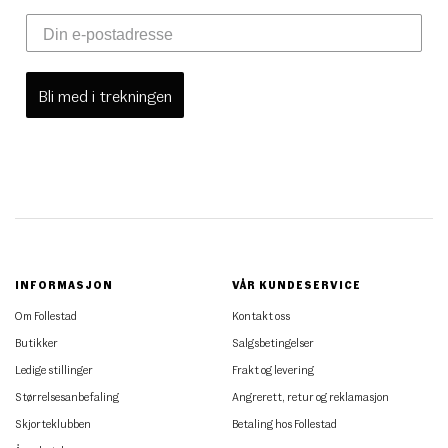
Bli med i trekningen
INFORMASJON
VÅR KUNDESERVICE
Om Follestad
Kontakt oss
Butikker
Salgsbetingelser
Ledige stillinger
Frakt og levering
Størrelsesanbefaling
Angrerett, retur og reklamasjon
Skjorteklubben
Betaling hos Follestad