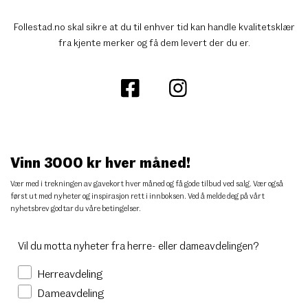
Follestad.no skal sikre at du til enhver tid kan handle kvalitetsklær
fra kjente merker og få dem levert der du er.
Vinn 3000 kr hver måned!
Vær med i trekningen av gavekort hver måned og få gode tilbud ved salg. Vær også
først ut med nyheter og inspirasjon rett i innboksen. Ved å melde deg på vårt
nyhetsbrev godtar du
våre betingelser
.
Vil du motta nyheter fra herre- eller dameavdelingen?
Herreavdeling
Dameavdeling