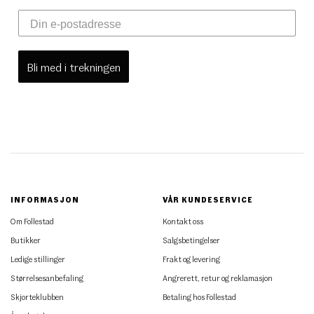
Bli med i trekningen
INFORMASJON
VÅR KUNDESERVICE
Om Follestad
Kontakt oss
Butikker
Salgsbetingelser
Ledige stillinger
Frakt og levering
Størrelsesanbefaling
Angrerett, retur og reklamasjon
Skjorteklubben
Betaling hos Follestad