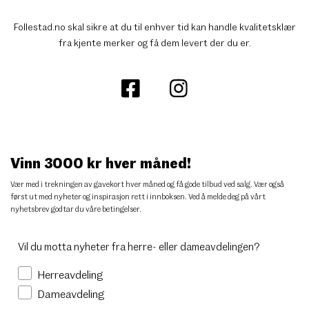
Follestad.no skal sikre at du til enhver tid kan handle kvalitetsklær
fra kjente merker og få dem levert der du er.
Vinn 3000 kr hver måned!
Vær med i trekningen av gavekort hver måned og få gode tilbud ved salg. Vær også
først ut med nyheter og inspirasjon rett i innboksen. Ved å melde deg på vårt
nyhetsbrev godtar du
våre betingelser
.
Vil du motta nyheter fra herre- eller dameavdelingen?
Herreavdeling
Dameavdeling