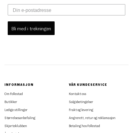
Bli med i trekningen
INFORMASJON
VÅR KUNDESERVICE
Om Follestad
Kontakt oss
Butikker
Salgsbetingelser
Ledige stillinger
Frakt og levering
Størrelsesanbefaling
Angrerett, retur og reklamasjon
Skjorteklubben
Betaling hos Follestad