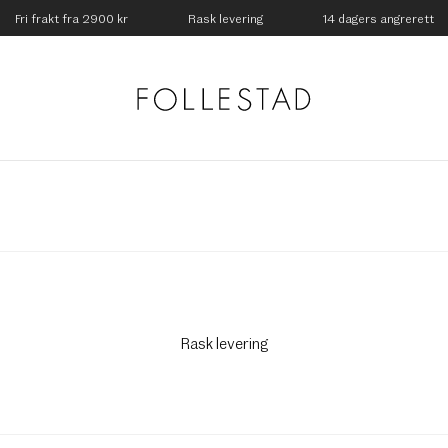
Fri frakt fra 2900 kr
Rask levering
14 dagers angrerett
Rask levering