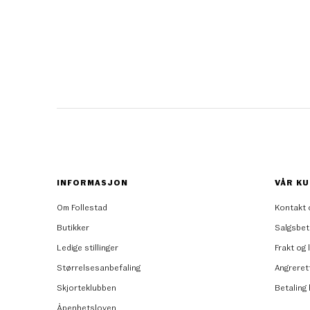
INFORMASJON
VÅR KU
Om Follestad
Kontakt 
Butikker
Salgsbet
Ledige stillinger
Frakt og 
Størrelsesanbefaling
Angreret
Skjorteklubben
Betaling
Åpenhetsloven