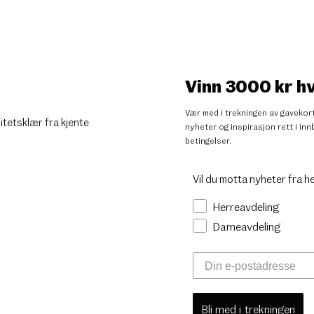
Vinn 3000 kr h
Vær med i trekningen av gavekort
litetsklær fra kjente
nyheter og inspirasjon rett i i
betingelser
.
Vil du motta nyheter fra h
Herreavdeling
Dameavdeling
Bli med i trekningen