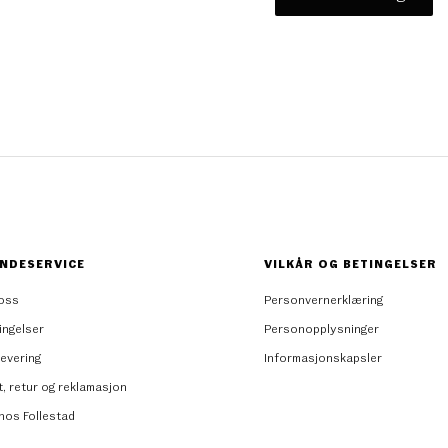
NDESERVICE
VILKÅR OG BETINGELSER
oss
Personvernerklæring
ingelser
Personopplysninger
levering
Informasjonskapsler
t, retur og reklamasjon
 hos Follestad