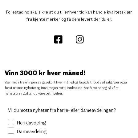
Follestad.no skal sikre at du til enhver tid kan handle kvalitetsklær
fra kjente merker og få dem levert der du er.
Vinn 3000 kr hver måned!
Vær med i trekningen av gavekort hver måned og få gode tilbud ved salg. Vær også
først ut med nyheter og inspirasjon rett i innboksen. Ved å melde deg på vårt
nyhetsbrev godtar du
våre betingelser
.
Vil du motta nyheter fra herre- eller dameavdelingen?
Herreavdeling
Dameavdeling