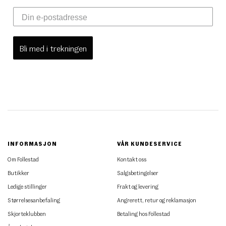
Bli med i trekningen
INFORMASJON
VÅR KUNDESERVICE
Om Follestad
Kontakt oss
Butikker
Salgsbetingelser
Ledige stillinger
Frakt og levering
Størrelsesanbefaling
Angrerett, retur og reklamasjon
Skjorteklubben
Betaling hos Follestad