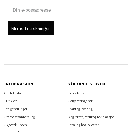
Bli med i trekningen
INFORMASJON
VÅR KUNDESERVICE
Om Follestad
Kontakt oss
Butikker
Salgsbetingelser
Ledige stillinger
Frakt og levering
Størrelsesanbefaling
Angrerett, retur og reklamasjon
Skjorteklubben
Betaling hos Follestad