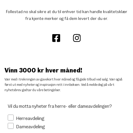
Follestad.no skal sikre at du til enhver tid kan handle kvalitetsklær
fra kjente merker og få dem levert der du er.
Vinn 3000 kr hver måned!
Vær med i trekningen av gavekort hver måned og få gode tilbud ved salg. Vær også
først ut med nyheter og inspirasjon rett i innboksen. Ved å melde deg på vårt
nyhetsbrev godtar du
våre betingelser
.
Vil du motta nyheter fra herre- eller dameavdelingen?
Herreavdeling
Dameavdeling