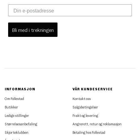
Bli med i trekningen
INFORMASJON
VÅR KUNDESERVICE
Om Follestad
Kontakt oss
Butikker
Salgsbetingelser
Ledige stillinger
Frakt og levering
Størrelsesanbefaling
Angrerett, retur og reklamasjon
Skjorteklubben
Betaling hos Follestad