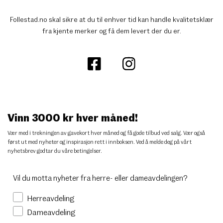
Follestad.no skal sikre at du til enhver tid kan handle kvalitetsklær
fra kjente merker og få dem levert der du er.
Vinn 3000 kr hver måned!
Vær med i trekningen av gavekort hver måned og få gode tilbud ved salg. Vær også
først ut med nyheter og inspirasjon rett i innboksen. Ved å melde deg på vårt
nyhetsbrev godtar du
våre betingelser
.
Vil du motta nyheter fra herre- eller dameavdelingen?
Herreavdeling
Dameavdeling