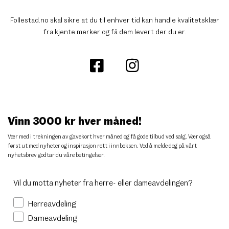
Follestad.no skal sikre at du til enhver tid kan handle kvalitetsklær
fra kjente merker og få dem levert der du er.
Vinn 3000 kr hver måned!
Vær med i trekningen av gavekort hver måned og få gode tilbud ved salg. Vær også
først ut med nyheter og inspirasjon rett i innboksen. Ved å melde deg på vårt
nyhetsbrev godtar du
våre betingelser
.
Vil du motta nyheter fra herre- eller dameavdelingen?
Herreavdeling
Dameavdeling