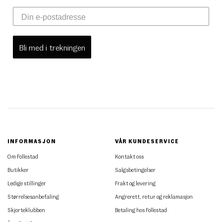
Bli med i trekningen
INFORMASJON
VÅR KUNDESERVICE
Om Follestad
Kontakt oss
Butikker
Salgsbetingelser
Ledige stillinger
Frakt og levering
Størrelsesanbefaling
Angrerett, retur og reklamasjon
Skjorteklubben
Betaling hos Follestad