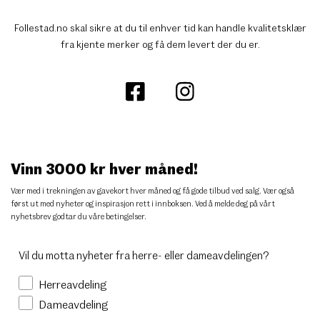
Follestad.no skal sikre at du til enhver tid kan handle kvalitetsklær
fra kjente merker og få dem levert der du er.
Vinn 3000 kr hver måned!
Vær med i trekningen av gavekort hver måned og få gode tilbud ved salg. Vær også
først ut med nyheter og inspirasjon rett i innboksen. Ved å melde deg på vårt
nyhetsbrev godtar du
våre betingelser
.
Vil du motta nyheter fra herre- eller dameavdelingen?
Herreavdeling
Dameavdeling