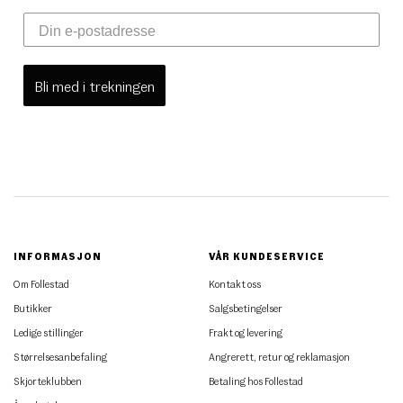
Bli med i trekningen
INFORMASJON
VÅR KUNDESERVICE
Om Follestad
Kontakt oss
Butikker
Salgsbetingelser
Ledige stillinger
Frakt og levering
Størrelsesanbefaling
Angrerett, retur og reklamasjon
Skjorteklubben
Betaling hos Follestad