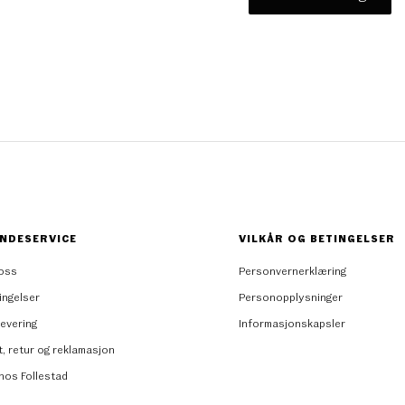
NDESERVICE
VILKÅR OG BETINGELSER
oss
Personvernerklæring
ingelser
Personopplysninger
levering
Informasjonskapsler
t, retur og reklamasjon
 hos Follestad