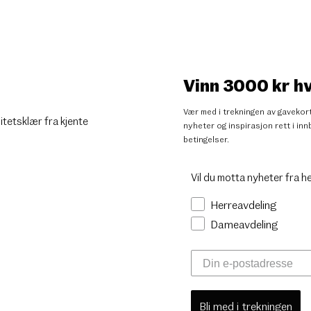
Vinn 3000 kr h
Vær med i trekningen av gavekort
litetsklær fra kjente
nyheter og inspirasjon rett i i
betingelser
.
Vil du motta nyheter fra h
Herreavdeling
Dameavdeling
Bli med i trekningen