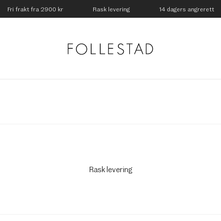
Fri frakt fra 2900 kr
Rask levering
14 dagers angrerett
Rask levering