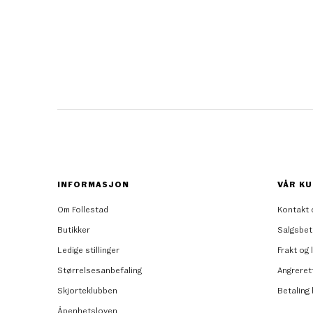
INFORMASJON
VÅR KU
Om Follestad
Kontakt 
Butikker
Salgsbet
Ledige stillinger
Frakt og 
Størrelsesanbefaling
Angreret
Skjorteklubben
Betaling
Åpenhetsloven