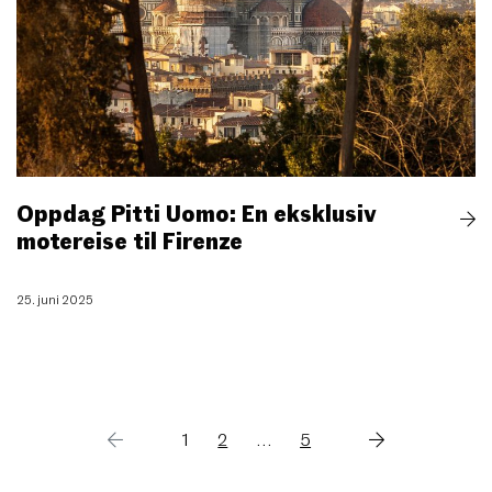
Oppdag Pitti Uomo: En eksklusiv
motereise til Firenze
25. juni 2025
Previous
Next
1
2
…
5