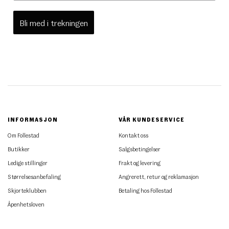
Bli med i trekningen
INFORMASJON
VÅR KUNDESERVICE
Om Follestad
Kontakt oss
Butikker
Salgsbetingelser
Ledige stillinger
Frakt og levering
Størrelsesanbefaling
Angrerett, retur og reklamasjon
Skjorteklubben
Betaling hos Follestad
Åpenhetsloven