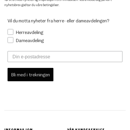
nyhetsbrev godtar du
våre betingelser
.
Vil du motta nyheter fra herre- eller dameavdelingen?
Herreavdeling
Dameavdeling
Bli med i trekningen
INFORMASJON
VÅR KUNDESERVICE