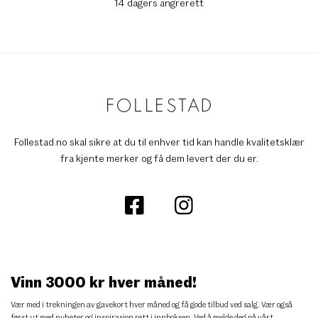
14 dagers angrerett
Follestad.no skal sikre at du til enhver tid kan handle kvalitetsklær
fra kjente merker og få dem levert der du er.
Vinn 3000 kr hver måned!
Vær med i trekningen av gavekort hver måned og få gode tilbud ved salg. Vær også
først ut med nyheter og inspirasjon rett i innboksen. Ved å melde deg på vårt