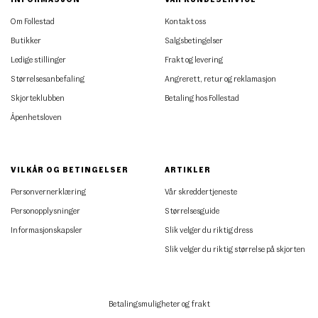
Om Follestad
Kontakt oss
Butikker
Salgsbetingelser
Ledige stillinger
Frakt og levering
Størrelsesanbefaling
Angrerett, retur og reklamasjon
Skjorteklubben
Betaling hos Follestad
Åpenhetsloven
VILKÅR OG BETINGELSER
ARTIKLER
Personvernerklæring
Vår skreddertjeneste
Personopplysninger
Størrelsesguide
Informasjonskapsler
Slik velger du riktig dress
Slik velger du riktig størrelse på skjorten
Betalingsmuligheter og frakt