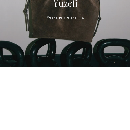
Yuzefi
Veskene vi elsker nå