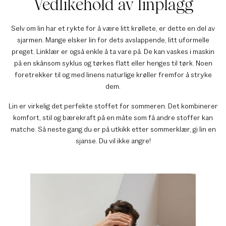
Vedlikehold av linplagg
Selv om lin har et rykte for å være litt krøllete, er dette en del av
sjarmen. Mange elsker lin for dets avslappende, litt uformelle
preget. Linklær er også enkle å ta vare på. De kan vaskes i maskin
på en skånsom syklus og tørkes flatt eller henges til tørk. Noen
foretrekker til og med linens naturlige krøller fremfor å stryke
dem.
Lin er virkelig det perfekte stoffet for sommeren. Det kombinerer
komfort, stil og bærekraft på en måte som få andre stoffer kan
matche. Så neste gang du er på utkikk etter sommerklær, gi lin en
sjanse. Du vil ikke angre!