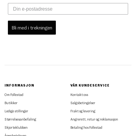
Bli med i trekningen
INFORMASJON
VÅR KUNDESERVICE
Om Follestad
Kontakt oss
Butikker
Salgsbetingelser
Ledige stillinger
Frakt og levering
Størrelsesanbefaling
Angrerett, retur og reklamasjon
Skjorteklubben
Betaling hos Follestad
Åpenhetsloven