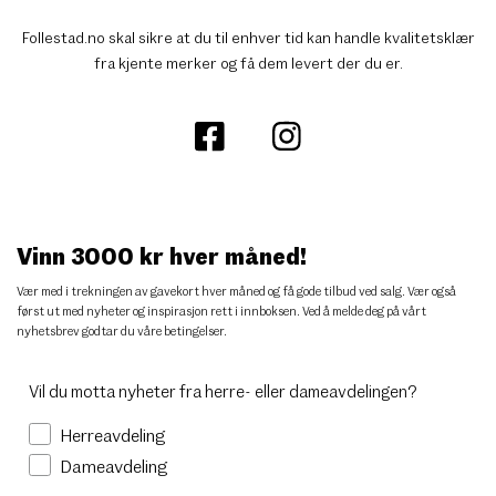
Follestad.no skal sikre at du til enhver tid kan handle kvalitetsklær
fra kjente merker og få dem levert der du er.
Vinn 3000 kr hver måned!
Vær med i trekningen av gavekort hver måned og få gode tilbud ved salg. Vær også
først ut med nyheter og inspirasjon rett i innboksen. Ved å melde deg på vårt
nyhetsbrev godtar du
våre betingelser
.
Vil du motta nyheter fra herre- eller dameavdelingen?
Herreavdeling
Dameavdeling