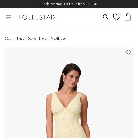
Rask levering | Fri frakt fra 2900 kr
Gå til:
–
Shop
–
Dame
–
Kjoler
–
Maxikjoler