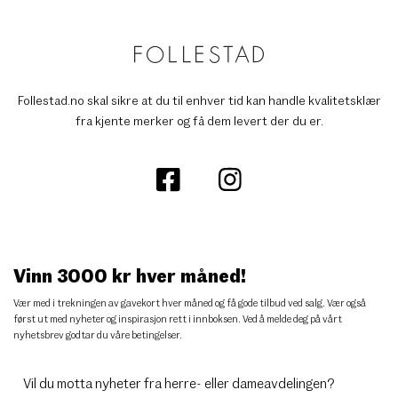
Follestad.no skal sikre at du til enhver tid kan handle kvalitetsklær
fra kjente merker og få dem levert der du er.
Vinn 3000 kr hver måned!
Vær med i trekningen av gavekort hver måned og få gode tilbud ved salg. Vær også
først ut med nyheter og inspirasjon rett i innboksen. Ved å melde deg på vårt
nyhetsbrev godtar du
våre betingelser
.
Vil du motta nyheter fra herre- eller dameavdelingen?