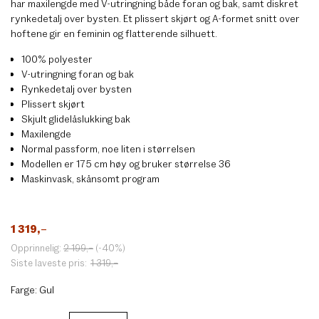
har maxilengde med V-utringning både foran og bak, samt diskret
rynkedetalj over bysten. Et plissert skjørt og A-formet snitt over
hoftene gir en feminin og flatterende silhuett.
100% polyester
V-utringning foran og bak
Rynkedetalj over bysten
Plissert skjørt
Skjult glidelåslukking bak
Maxilengde
Normal passform, noe liten i størrelsen
Modellen er 175 cm høy og bruker størrelse 36
Maskinvask, skånsomt program
1 319
,–
Opprinnelig:
2 199
,–
(-40%)
Siste laveste pris:
1 319
,–
Farge:
Gul