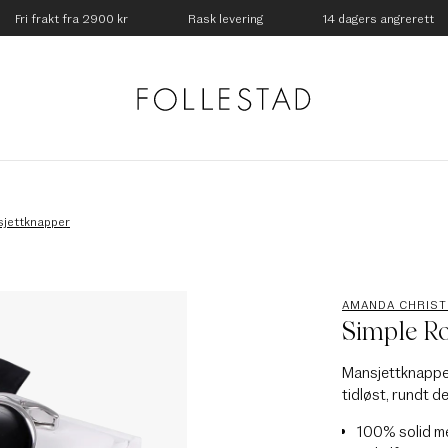
Fri frakt fra 2900 kr
Rask levering
14 dagers angrerett
jettknapper
AMANDA CHRIS
Simple Ro
Mansjettknapper
tidløst, rundt de
100% solid m