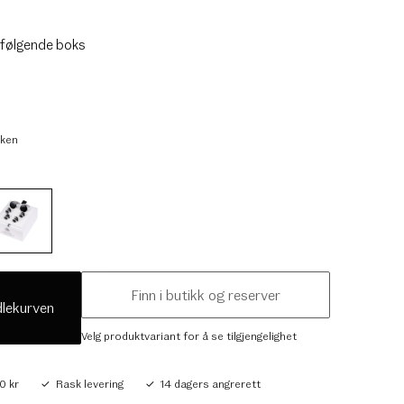
følgende boks
kken
Finn i butikk og reserver
dlekurven
Velg produktvariant for å se tilgjengelighet
0 kr
Rask levering
14 dagers angrerett