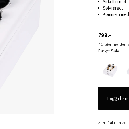
Sirkelformet
Sølvfarget
Kommer i med
799
,–
På lager i nettbuti
Farge:
Sølv
Legg i han
Fri frakt fra 290