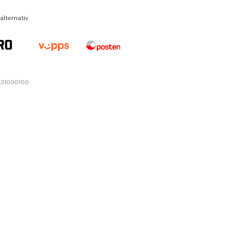
alternativ
531090100