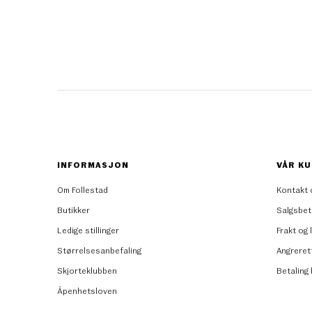
INFORMASJON
VÅR KU
Om Follestad
Kontakt 
Butikker
Salgsbet
Ledige stillinger
Frakt og 
Størrelsesanbefaling
Angreret
Skjorteklubben
Betaling
Åpenhetsloven