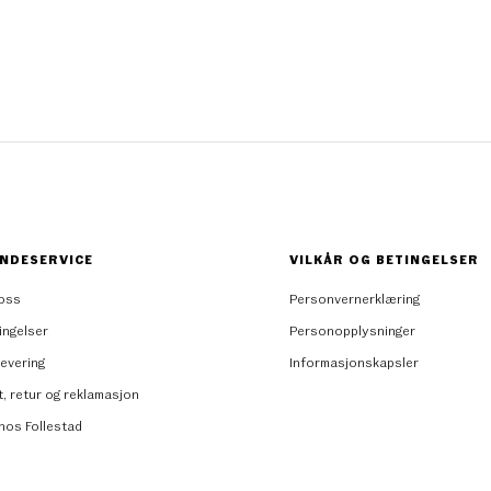
NDESERVICE
VILKÅR OG BETINGELSER
oss
Personvernerklæring
ingelser
Personopplysninger
levering
Informasjonskapsler
t, retur og reklamasjon
 hos Follestad