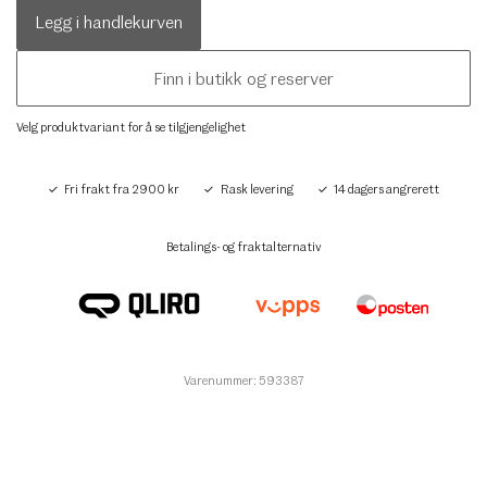
Legg i handlekurven
Finn i butikk og reserver
Velg produktvariant for å se tilgjengelighet
Fri frakt fra 2900 kr
Rask levering
14 dagers angrerett
Betalings- og fraktalternativ
Varenummer: 593387