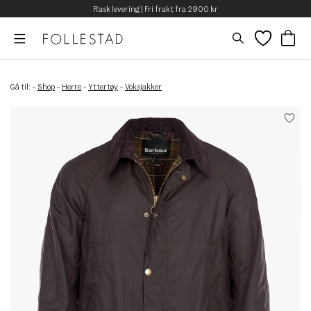
Rask levering | Fri frakt fra 2900 kr
Gå til:
–
Shop
–
Herre
–
Yttertøy
–
Voksjakker