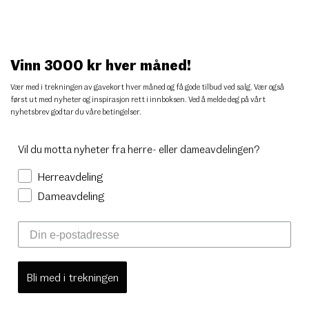
Vinn 3000 kr hver måned!
Vær med i trekningen av gavekort hver måned og få gode tilbud ved salg. Vær også
først ut med nyheter og inspirasjon rett i innboksen. Ved å melde deg på vårt
nyhetsbrev godtar du
våre betingelser
.
Vil du motta nyheter fra herre- eller dameavdelingen?
Herreavdeling
Dameavdeling
Bli med i trekningen