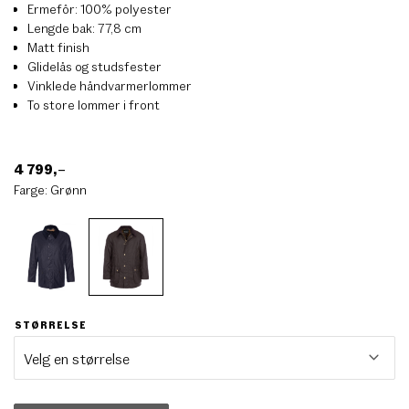
Ermefôr: 100% polyester
Lengde bak: 77,8 cm
Matt finish
Glidelås og studsfester
Vinklede håndvarmerlommer
To store lommer i front
4 799
,–
Farge:
Grønn
STØRRELSE