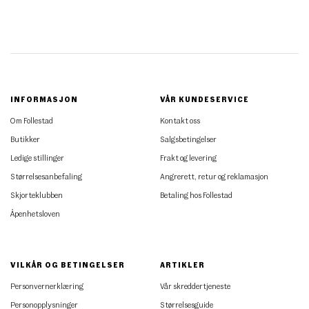
INFORMASJON
VÅR KUNDESERVICE
Om Follestad
Kontakt oss
Butikker
Salgsbetingelser
Ledige stillinger
Frakt og levering
Størrelsesanbefaling
Angrerett, retur og reklamasjon
Skjorteklubben
Betaling hos Follestad
Åpenhetsloven
VILKÅR OG BETINGELSER
ARTIKLER
Personvernerklæring
Vår skreddertjeneste
Personopplysninger
Størrelsesguide