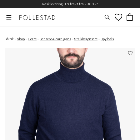
Rask levering | Fri frakt fra 2900 kr
Gå til:
–
Shop
–
Herre
–
Gensere & cardigans
–
Strikkegensere
–
Høy hals