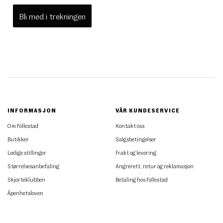
Bli med i trekningen
INFORMASJON
VÅR KUNDESERVICE
Om Follestad
Kontakt oss
Butikker
Salgsbetingelser
Ledige stillinger
Frakt og levering
Størrelsesanbefaling
Angrerett, retur og reklamasjon
Skjorteklubben
Betaling hos Follestad
Åpenhetsloven