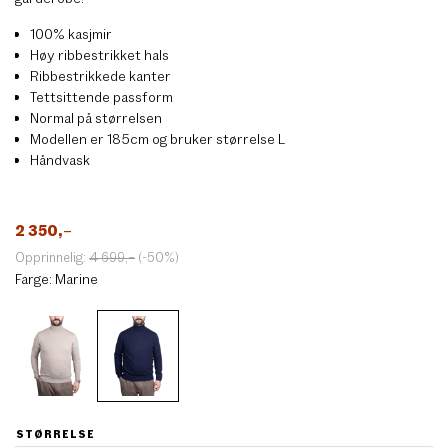
100% kasjmir
Høy ribbestrikket hals
Ribbestrikkede kanter
Tettsittende passform
Normal på størrelsen
Modellen er 185cm og bruker størrelse L
Håndvask
2 350
,–
Opprinnelig:
4 699
,–
(-50%)
Farge:
Marine
STØRRELSE