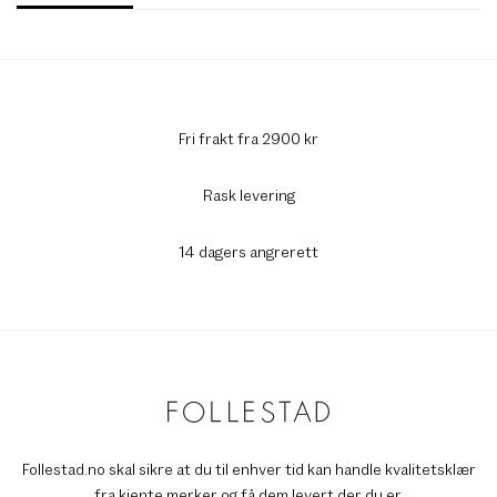
Fri frakt fra 2900 kr
Rask levering
14 dagers angrerett
Follestad.no skal sikre at du til enhver tid kan handle kvalitetsklær
fra kjente merker og få dem levert der du er.