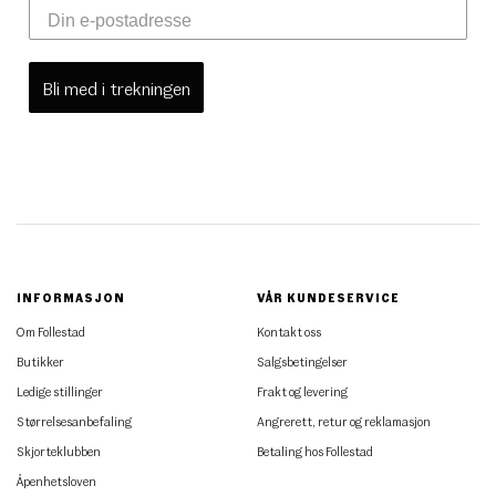
Bli med i trekningen
INFORMASJON
VÅR KUNDESERVICE
Om Follestad
Kontakt oss
Butikker
Salgsbetingelser
Ledige stillinger
Frakt og levering
Størrelsesanbefaling
Angrerett, retur og reklamasjon
Skjorteklubben
Betaling hos Follestad
Åpenhetsloven