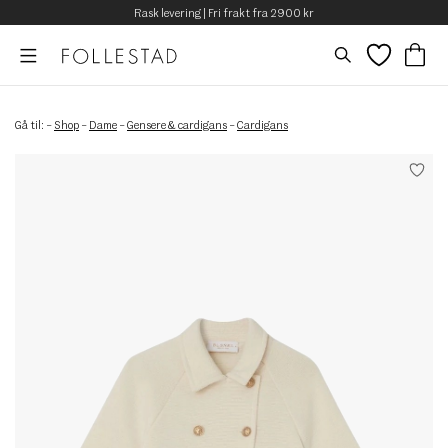
Rask levering | Fri frakt fra 2900 kr
Gå til:
–
Shop
–
Dame
–
Gensere & cardigans
–
Cardigans