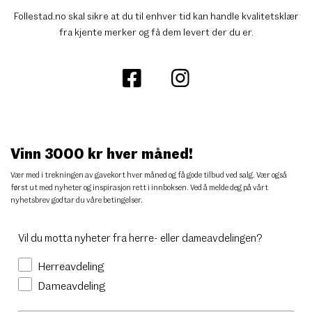
Follestad.no skal sikre at du til enhver tid kan handle kvalitetsklær
fra kjente merker og få dem levert der du er.
Vinn 3000 kr hver måned!
Vær med i trekningen av gavekort hver måned og få gode tilbud ved salg. Vær også
først ut med nyheter og inspirasjon rett i innboksen. Ved å melde deg på vårt
nyhetsbrev godtar du
våre betingelser
.
Vil du motta nyheter fra herre- eller dameavdelingen?
Herreavdeling
Dameavdeling