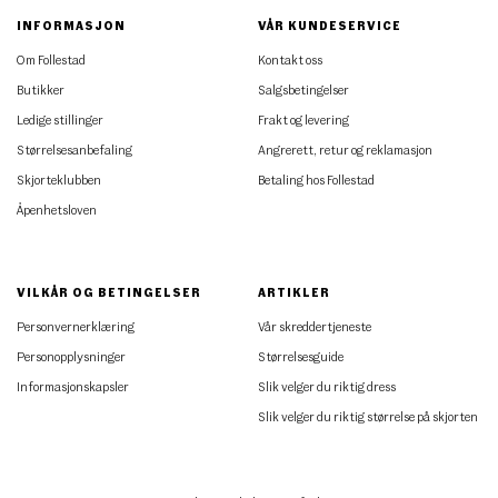
INFORMASJON
VÅR KUNDESERVICE
Om Follestad
Kontakt oss
Butikker
Salgsbetingelser
Ledige stillinger
Frakt og levering
Størrelsesanbefaling
Angrerett, retur og reklamasjon
Skjorteklubben
Betaling hos Follestad
Åpenhetsloven
VILKÅR OG BETINGELSER
ARTIKLER
Personvernerklæring
Vår skreddertjeneste
Personopplysninger
Størrelsesguide
Informasjonskapsler
Slik velger du riktig dress
Slik velger du riktig størrelse på skjorten