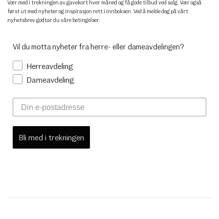
Vær med i trekningen av gavekort hver måned og få gode tilbud ved salg. Vær også
først ut med nyheter og inspirasjon rett i innboksen. Ved å melde deg på vårt
nyhetsbrev godtar du
våre betingelser
.
Vil du motta nyheter fra herre- eller dameavdelingen?
Herreavdeling
Dameavdeling
Bli med i trekningen