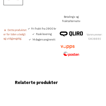
Betalings- og
fraktalternativ
Fri frakt fra 2900 kr
Dette produktet
Rask levering
er for tiden utsolgt
Varenummer:
og utilgjengelig.
12426692
14 dagers angrerett
Relaterte produkter