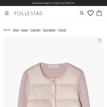
Rask levering | Fri frakt fra 2900 kr
Gå til:
–
Shop
–
Dame
–
Yttertøy
–
Dunjakker
–
Hybrid