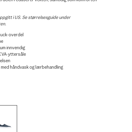
ppgitt i US. Se størrelsesguide under
ren.
buck-overdel
ne
kum innvendig
EVA-yttersåle
relsen
s med håndvask og lærbehandling