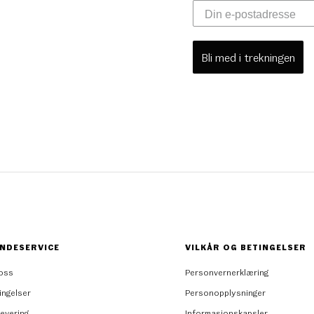
Bli med i trekningen
NDESERVICE
VILKÅR OG BETINGELSER
oss
Personvernerklæring
ingelser
Personopplysninger
levering
Informasjonskapsler