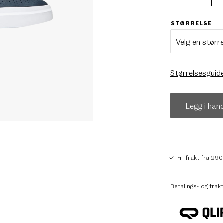
STØRRELSE
Størrelsesguid
Legg i han
Fri frakt fra 290
Betalings- og frakt