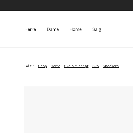
Hovedmeny
Herre
Dame
Home
Salg
Gå til:
–
Shop
–
Herre
–
Sko & tilbehør
–
Sko
–
Sneakers