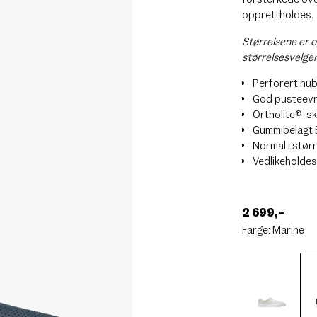
opprettholdes.
Størrelsene er o
størrelsesvelge
Perforert nu
God pusteev
Ortholite®-s
Gummibelagt 
Normal i stør
Vedlikeholde
2 699
,–
Farge:
Marine