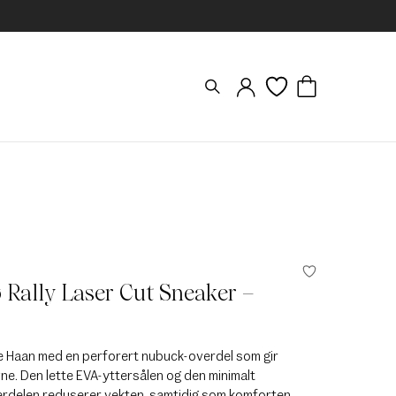
Rally Laser Cut Sneaker –
e Haan med en perforert nubuck-overdel som gir
ne. Den lette EVA-yttersålen og den minimalt
rdelen reduserer vekten, samtidig som komforten