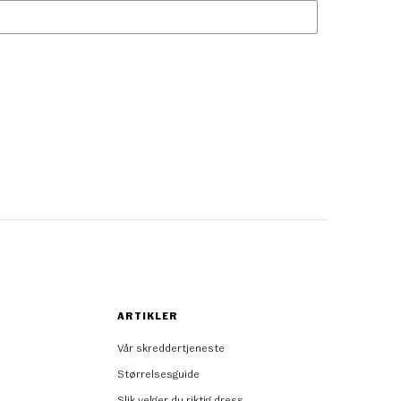
ARTIKLER
Vår skreddertjeneste
Størrelsesguide
Slik velger du riktig dress