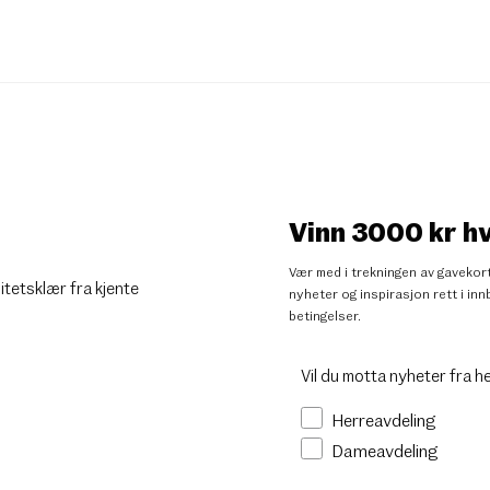
Vinn 3000 kr h
Vær med i trekningen av gavekort
litetsklær fra kjente
nyheter og inspirasjon rett i i
betingelser
.
Vil du motta nyheter fra h
Herreavdeling
Dameavdeling