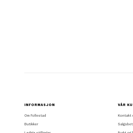
INFORMASJON
VÅR KU
Om Follestad
Kontakt 
Butikker
Salgsbet
Ledige stillinger
Frakt og 