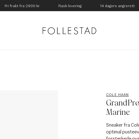
Fri frakt fra 2900 kr
Rask levering
14 dagers angrerett
COLE HAAN
GrandPrø 
Marine
Sneaker fra Col
optimal pusteev
forsterkede ove