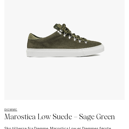
DIEMME
Marostica Low Suede – Sage Green
Sko til herre fra Diemme. Marostica Low er Diemmes første