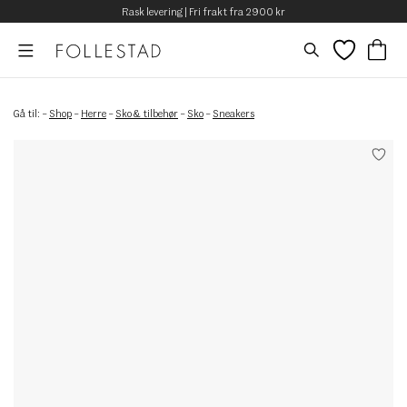
Rask levering | Fri frakt fra 2900 kr
Gå til:
–
Shop
–
Herre
–
Sko & tilbehør
–
Sko
–
Sneakers