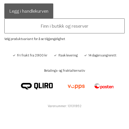
Legg i handlekurven
Finn i butikk og reserver
Velg produktvariant for å se tilgjengelighet
Fri frakt fra 2900 kr
Rask levering
14 dagers angrerett
Betalings- og fraktalternativ
Varenummer: 13131952