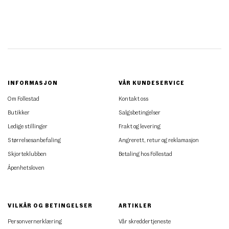
INFORMASJON
VÅR KUNDESERVICE
Om Follestad
Kontakt oss
Butikker
Salgsbetingelser
Ledige stillinger
Frakt og levering
Størrelsesanbefaling
Angrerett, retur og reklamasjon
Skjorteklubben
Betaling hos Follestad
Åpenhetsloven
VILKÅR OG BETINGELSER
ARTIKLER
Personvernerklæring
Vår skreddertjeneste