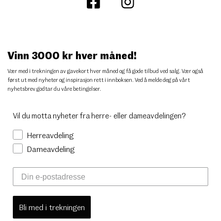
Vinn 3000 kr hver måned!
Vær med i trekningen av gavekort hver måned og få gode tilbud ved salg. Vær også
først ut med nyheter og inspirasjon rett i innboksen. Ved å melde deg på vårt
nyhetsbrev godtar du
våre betingelser
.
Vil du motta nyheter fra herre- eller dameavdelingen?
Herreavdeling
Dameavdeling
Bli med i trekningen