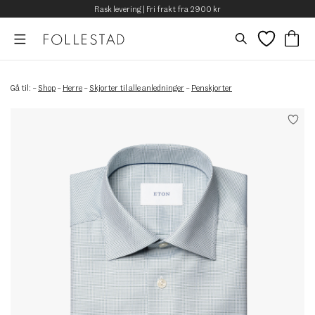
Rask levering | Fri frakt fra 2900 kr
Gå til:
–
Shop
–
Herre
–
Skjorter til alle anledninger
–
Penskjorter