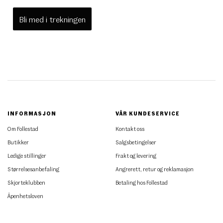
Bli med i trekningen
INFORMASJON
VÅR KUNDESERVICE
Om Follestad
Kontakt oss
Butikker
Salgsbetingelser
Ledige stillinger
Frakt og levering
Størrelsesanbefaling
Angrerett, retur og reklamasjon
Skjorteklubben
Betaling hos Follestad
Åpenhetsloven