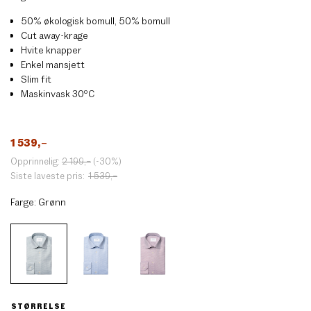
50% økologisk bomull, 50% bomull
Cut away-krage
Hvite knapper
Enkel mansjett
Slim fit
Maskinvask 30ºC
1 539
,–
Opprinnelig:
2 199
,–
(-30%)
Siste laveste pris:
1 539
,–
Farge:
Grønn
STØRRELSE