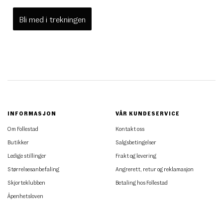
Bli med i trekningen
INFORMASJON
VÅR KUNDESERVICE
Om Follestad
Kontakt oss
Butikker
Salgsbetingelser
Ledige stillinger
Frakt og levering
Størrelsesanbefaling
Angrerett, retur og reklamasjon
Skjorteklubben
Betaling hos Follestad
Åpenhetsloven