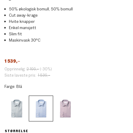
50% økologisk bomull, 50% bomull
Cut away-krage
Hvite knapper
Enkel mansjett
Slim fit
Maskinvask 30ºC
1 539
,–
Opprinnelig:
2 199
,–
(-30%)
Siste laveste pris:
1 539
,–
Farge:
Blå
STØRRELSE