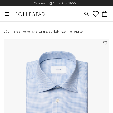
Rask levering | Fri frakt fra 2900 kr
Gå til:
–
Shop
–
Herre
–
Skjorter til alle anledninger
–
Penskjorter