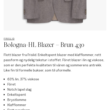
FRISLID
Bologna-HL Blazer – Brun 430
Flott blazer fra Frislid. Enkeltspent blazer med klafflommer, rett
passform og nydelig tekstur i stoffet. Fôret blazer i lin og viskose,
som er den perfekte kvaliteten til våren og sommerens antrekk.
Like fin til formelle bukser, som til uformelle.
63% lin, 37% viskose
Fôret
Notch lapel slag
Enkeltspent
Brystlomme
Klafflommer
Rett passform