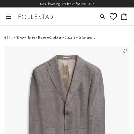
Rask levering | Fri frakt fra 2900 kr
Gå til:
–
Shop
–
Herre
–
Blazere & jakker
–
Blazere
–
Enkelspent