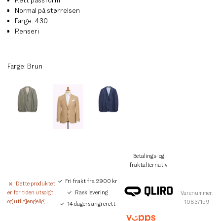
Normal på størrelsen
Farge: 430
Renseri
Farge:
Brun
Betalings- og
fraktalternativ
Fri frakt fra 2900 kr
Dette produktet
Rask levering
er for tiden utsolgt
Varenummer:
og utilgjengelig.
10837159
14 dagers angrerett