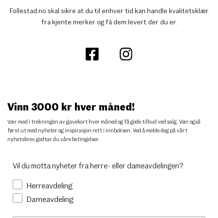
Follestad.no skal sikre at du til enhver tid kan handle kvalitetsklær
fra kjente merker og få dem levert der du er.
Vinn 3000 kr hver måned!
Vær med i trekningen av gavekort hver måned og få gode tilbud ved salg. Vær også
først ut med nyheter og inspirasjon rett i innboksen. Ved å melde deg på vårt
nyhetsbrev godtar du
våre betingelser
.
Vil du motta nyheter fra herre- eller dameavdelingen?
Herreavdeling
Dameavdeling