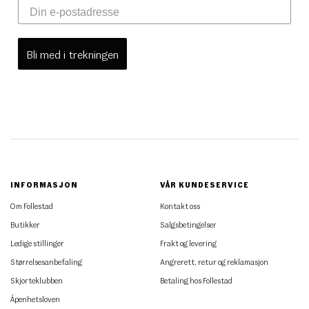
Bli med i trekningen
INFORMASJON
VÅR KUNDESERVICE
Om Follestad
Kontakt oss
Butikker
Salgsbetingelser
Ledige stillinger
Frakt og levering
Størrelsesanbefaling
Angrerett, retur og reklamasjon
Skjorteklubben
Betaling hos Follestad
Åpenhetsloven